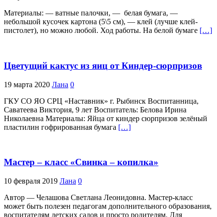
Материалы: — ватные палочки, — белая бумага, —
небольшой кусочек картона (5\5 см), — клей (лучше клей-
пистолет), но можно любой. Ход работы. На белой бумаге
[…]
Цветущий кактус из яиц от Киндер-сюрпризов
19 марта 2020
Лана
0
ГКУ СО ЯО СРЦ «Наставник» г. Рыбинск Воспитанница,
Саватеева Виктория, 9 лет Воспитатель: Белова Ирина
Николаевна Материалы: Яйца от киндер сюрпризов зелёный
пластилин гофрированная бумага
[…]
Мастер – класс «Свинка – копилка»
10 февраля 2019
Лана
0
Автор — Челашова Светлана Леонидовна. Мастер-класс
может быть полезен педагогам дополнительного образования,
воспитателям детских садов и просто родителям. Для