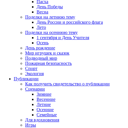
Пасха
День Победы
Весна
Поделки на летнюю тему
День России и российского флага
Лето
Поделки на осеннюю тему
1 сентября и День Учителя
Осень
День рождение
Мир игрушек и сказок
Подводный мир
Пожарная безопасность
Спорт
Экология
Публикации
Как получить свидетельство о публикации
Сценарии
Зимние
Весенние
Летние
Осенние
Семейные
Для вдохновения
Игры