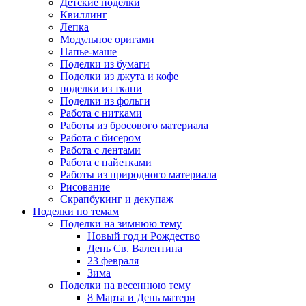
Детские поделки
Квиллинг
Лепка
Модульное оригами
Папье-маше
Поделки из бумаги
Поделки из джута и кофе
поделки из ткани
Поделки из фольги
Работа с нитками
Работы из бросового материала
Работа с бисером
Работа с лентами
Работа с пайетками
Работы из природного материала
Рисование
Скрапбукинг и декупаж
Поделки по темам
Поделки на зимнюю тему
Новый год и Рождество
День Св. Валентина
23 февраля
Зима
Поделки на весеннюю тему
8 Марта и День матери