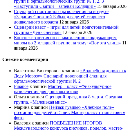
групп и офтальмологических групп № 1, 2, 3
«Наступили Святки – запевай Колядки!»
15 января 2026
Сценарий спортивного развлечения на воздухе
«Задания Снежной Бабы» для детей старшего
дошкольного возраста
12 января 2026
Сценарий квест – игры для детей подготовительной
группы «День снегиря»
12 января 2026
Конспект занятия по ознакомлению с окружающим
миром во 2 младшей группе на тему: «Вот эта улица»
11
января 2026
Свежие комментарии
Валентина Викторовна
к записи
«Волшебная дорожка к
Деду Морозу» Сценарий новогодней ёлки для
офтальмологической группы № 2
Finance
к записи
Мастер – класс «Физкультурное
развлечения для дошкольников»
Ольга
к записи
Сценарий праздника 8 марта. Средняя
группа. «Маленькая мисс»
Марина
к записи
Пейзаж гуашью «Хлебное поле»
поэтапно для детей от 5 лет. Мастер-класс с пошаговым
фото
Валерия
к записи
ПОДВЕДЕНИЕ ИТОГОВ
Международного конкурса рисунков, поделок, мастер-