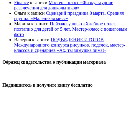
Finance
к записи
Мастер – класс «Физкультурное
развлечения для дошкольников»
Ольга
к записи
Сценарий праздника 8 марта. Средняя
группа. «Маленькая мисс»
Марина
к записи
Пейзаж гуашью «Хлебное поле»
поэтапно для детей от 5 лет. Мастер-класс с пошаговым
фото
Валерия
к записи
ПОДВЕДЕНИЕ ИТОГОВ
Международного конкурса рисунков, поделок, мастер-
классов и сценариев «Ах, ты зимушка-зима!»
Образец свидетельства о публикации материала
Подпишитесь и получите книгу бесплатно