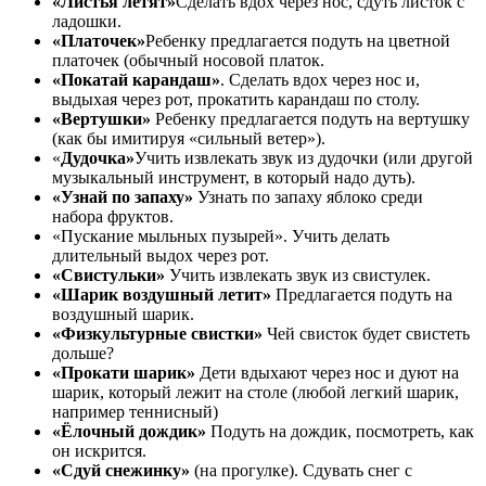
«Листья летят»
Сделать вдох через нос, сдуть листок с
ладошки.
«Платочек»
Ребенку предлагается подуть на цветной
платочек (обычный носовой платок.
«Покатай карандаш»
. Сделать вдох через нос и,
выдыхая через рот, прокатить карандаш по столу.
«Вертушки»
Ребенку предлагается подуть на вертушку
(как бы имитируя «сильный ветер»).
«
Дудочка»
Учить извлекать звук из дудочки (или другой
музыкальный инструмент, в который надо дуть).
«Узнай по запаху»
Узнать по запаху яблоко среди
набора фруктов.
«Пускание мыльных пузырей». Учить делать
длительный выдох через рот.
«Свистульки»
Учить извлекать звук из свистулек.
«Шарик воздушный летит»
Предлагается подуть на
воздушный шарик.
«Физкультурные свистки»
Чей свисток будет свистеть
дольше?
«Прокати шарик»
Дети вдыхают через нос и дуют на
шарик, который лежит на столе (любой легкий шарик,
например теннисный)
«Ёлочный дождик»
Подуть на дождик, посмотреть, как
он искрится.
«Сдуй снежинку»
(на прогулке). Сдувать снег с