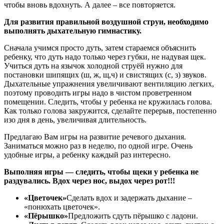
чтобы вновь вдохнуть. А далее – все повторяется.
Для развития правильной воздушной струи, необходимо
выполнять дыхательную гимнастику.
Сначала учимся просто дуть, затем стараемся объяснить
ребенку, что дуть надо только через губки, не надувая щек.
Учиться дуть на язычок холодной струёй нужно для
постановки шипящих (ш, ж, щ,ч) и свистящих (с, з) звуков.
Дыхательные упражнения увеличивают вентиляцию легких,
поэтому проводить игры надо в чистом проветренном
помещении. Следить, чтобы у ребенка не кружилась голова.
Как только голова закружится, сделайте перерыв, постепенно
изо дня в день, увеличивая длительность.
Предлагаю Вам игры на развитие речевого дыхания.
Заниматься можно раз в неделю, по одной игре. Очень
удобные игры, а ребенку каждый раз интересно.
Выполняя игры — следить, чтобы щеки у ребенка не
раздувались. Вдох через нос, выдох через рот!!!
«Цветочек»
Сделать вдох и задержать дыхание –
«понюхать цветочек».
«Пёрышко»
Предложить сдуть пёрышко с ладони.