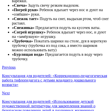
варежки.
«Свеча»
Задуть свечу резким выдохом.
«Погрей руки»
Ребенок вдыхает через нос и дуют на
«озябшие» руки.
«Снежок тает»
Подуть на снег, выдыхая ртом, чтоб снег
растаял.
«Снежинка»
Предлагается подуть на кусочек ваты.
«Согрей игрушку»
Ребенок вдыхает через нос, и дуют
на «замёрзшую» игрушку.
«Трубочка»
Покатать шарики на столе, дуя в короткую
трубочку (трубочка из под сока, а вместо шариков
можно использовать вату)
«Бурлящая вода»
Предлагается подуть в воду через
трубочку.
Previous
Консультация для родителей: «Коррекционно-педагогическая
работа тифлопедагога с детьми младшего дошкольного
возраста»
Next
Консультация для родителей «Использование детской
художественной литературы для закрепления знаний о
безопасном поведении детей в различных жизненных