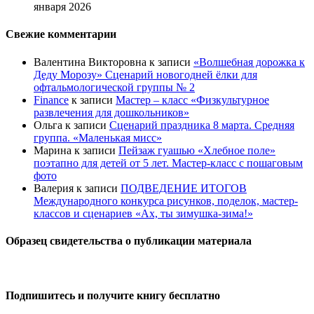
января 2026
Свежие комментарии
Валентина Викторовна
к записи
«Волшебная дорожка к
Деду Морозу» Сценарий новогодней ёлки для
офтальмологической группы № 2
Finance
к записи
Мастер – класс «Физкультурное
развлечения для дошкольников»
Ольга
к записи
Сценарий праздника 8 марта. Средняя
группа. «Маленькая мисс»
Марина
к записи
Пейзаж гуашью «Хлебное поле»
поэтапно для детей от 5 лет. Мастер-класс с пошаговым
фото
Валерия
к записи
ПОДВЕДЕНИЕ ИТОГОВ
Международного конкурса рисунков, поделок, мастер-
классов и сценариев «Ах, ты зимушка-зима!»
Образец свидетельства о публикации материала
Подпишитесь и получите книгу бесплатно