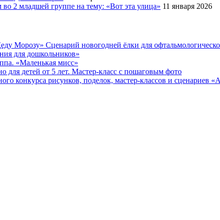
во 2 младшей группе на тему: «Вот эта улица»
11 января 2026
еду Морозу» Сценарий новогодней ёлки для офтальмологическ
ения для дошкольников»
уппа. «Маленькая мисс»
 для детей от 5 лет. Мастер-класс с пошаговым фото
онкурса рисунков, поделок, мастер-классов и сценариев «Ах