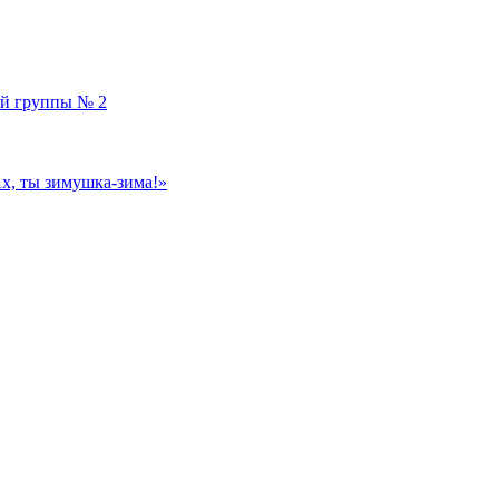
ой группы № 2
, ты зимушка-зима!»