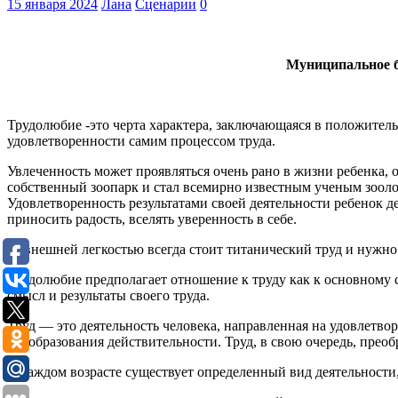
15 января 2024
Лана
Сценарии
0
Муниципальное бюд
Трудолюбие -это черта характера, заключающаяся в положитель
удовлетворенности самим процессом труда.
Увлеченность может проявляться очень рано в жизни ребенка, о
собственный зоопарк и стал всемирно известным ученым зоолог
Удовлетворенность результатами своей деятельности ребенок д
приносить радость, вселять уверенность в себе.
За внешней легкостью всегда стоит титанический труд и нужно 
Трудолюбие предполагает отношение к труду как к основному 
смысл и результаты своего труда.
Труд — это деятельность человека, направленная на удовлетвор
преобразования действительности. Труд, в свою очередь, преоб
В каждом возрасте существует определенный вид деятельности,