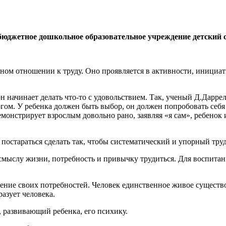
жетное дошкольное образовательное учреждение детский са
ном отношении к труду. Оно проявляется в активности, инициат
н начинает делать что-то с удовольствием. Так, ученый Д.Даррел
ом. У ребенка должен быть выбор, он должен попробовать себя в
емонстрирует взрослым довольно рано, заявляя «я сам», ребенок
постараться сделать так, чтобы систематический и упорный труд
смыслу жизни, потребность и привычку трудиться. Для воспита
ение своих потребностей. Человек единственное живое существо, 
разует человека.
 развивающий ребенка, его психику.