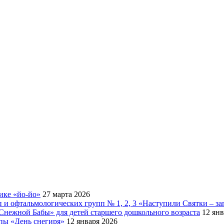
ике «йо-йо»
27 марта 2026
 и офтальмологических групп № 1, 2, 3 «Наступили Святки – за
Снежной Бабы» для детей старшего дошкольного возраста
12 янв
ппы «День снегиря»
12 января 2026