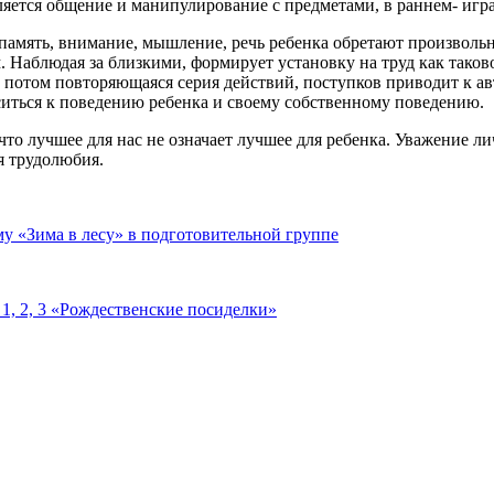
яется общение и манипулирование с предметами, в раннем- игра и
е память, внимание, мышление, речь ребенка обретают произволь
м. Наблюдая за близкими, формирует установку на труд как таков
а потом повторяющаяся серия действий, поступков приводит к авт
иться к поведению ребенка и своему собственному поведению.
что лучшее для нас не означает лучшее для ребенка. Уважение л
я трудолюбия.
у «Зима в лесу» в подготовительной группе
1, 2, 3 «Рождественские посиделки»