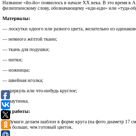
Название «йо-йо» появилось в начале XX века. В это время в 
филиппинскому слову, обозначающему «иди-иди» или «туда-об
Материалы:
— лоскутки одного или разного цвета, желательно из одинаково
— немного жёлтой ткани;
— ткань для подушки;
— нитки;
— ножницы;
— швейная иголка;
— циркуль или что-нибудь круглое;
— паутинка.
Ход работы:
Из бумаги делаем шаблон в форме круга (на фото диаметр 17 с
раза больше, чем готовый цветок.