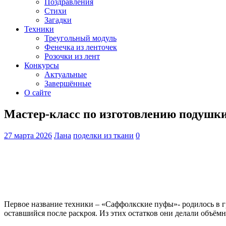
Поздравления
Стихи
Загадки
Техники
Треугольный модуль
Фенечка из ленточек
Розочки из лент
Конкурсы
Актуальные
Завершённые
О сайте
Мастер-класс по изготовлению подушки 
27 марта 2026
Лана
поделки из ткани
0
Первое название техники – «Саффолкские пуфы»- родилось в г
оставшийся после раскроя. Из этих остатков они делали объём