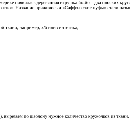
Америке появилась деревянная игрушка йо-йо – два плоских кру
ратно». Название прижилось и «Саффолкские пуфы» стали назыв
й ткани, например, х/б или синтетика;
м), вырезаем по шаблону нужное количество кружочков из ткани.