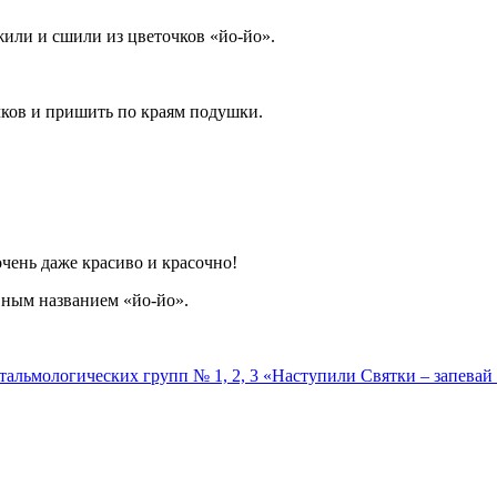
или и сшили из цветочков «йо-йо».
чков и пришить по краям подушки.
очень даже красиво и красочно!
вным названием «йо-йо».
тальмологических групп № 1, 2, 3 «Наступили Святки – запевай