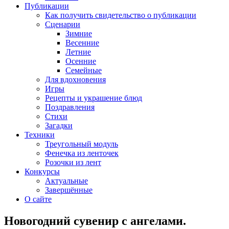
Публикации
Как получить свидетельство о публикации
Сценарии
Зимние
Весенние
Летние
Осенние
Семейные
Для вдохновения
Игры
Рецепты и украшение блюд
Поздравления
Стихи
Загадки
Техники
Треугольный модуль
Фенечка из ленточек
Розочки из лент
Конкурсы
Актуальные
Завершённые
О сайте
Новогодний сувенир с ангелами.