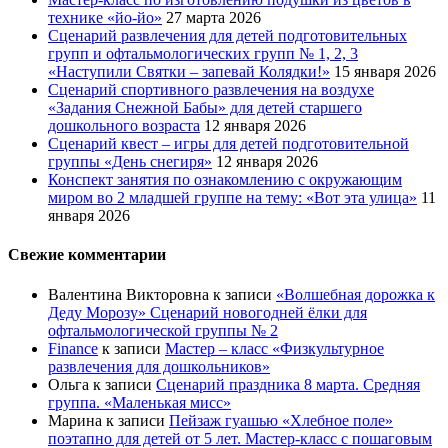
технике «йо-йо»
27 марта 2026
Сценарий развлечения для детей подготовительных
групп и офтальмологических групп № 1, 2, 3
«Наступили Святки – запевай Колядки!»
15 января 2026
Сценарий спортивного развлечения на воздухе
«Задания Снежной Бабы» для детей старшего
дошкольного возраста
12 января 2026
Сценарий квест – игры для детей подготовительной
группы «День снегиря»
12 января 2026
Конспект занятия по ознакомлению с окружающим
миром во 2 младшей группе на тему: «Вот эта улица»
11
января 2026
Свежие комментарии
Валентина Викторовна
к записи
«Волшебная дорожка к
Деду Морозу» Сценарий новогодней ёлки для
офтальмологической группы № 2
Finance
к записи
Мастер – класс «Физкультурное
развлечения для дошкольников»
Ольга
к записи
Сценарий праздника 8 марта. Средняя
группа. «Маленькая мисс»
Марина
к записи
Пейзаж гуашью «Хлебное поле»
поэтапно для детей от 5 лет. Мастер-класс с пошаговым