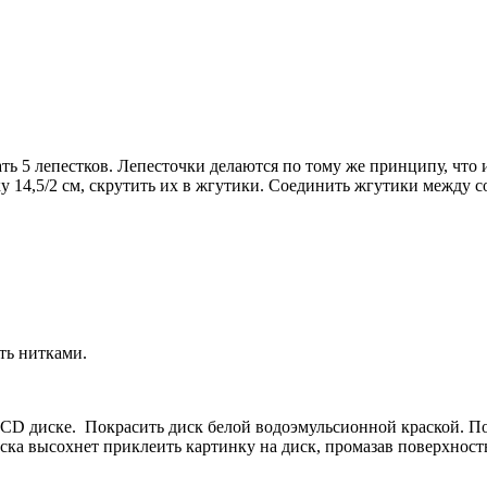
ать 5 лепестков. Лепесточки делаются по тому же принципу, что
ку 14,5/2 см, скрутить их в жгутики. Соединить жгутики между 
ть нитками.
ом CD диске. Покрасить диск белой водоэмульсионной краской. 
аска высохнет приклеить картинку на диск, промазав поверхнос