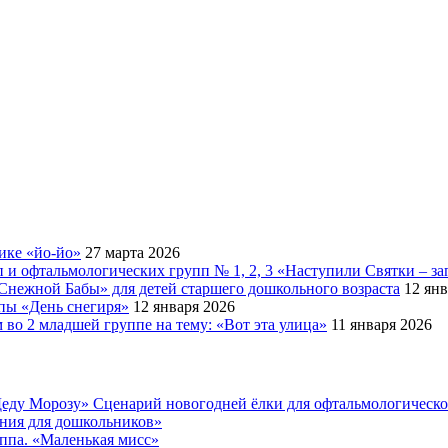
ике «йо-йо»
27 марта 2026
 и офтальмологических групп № 1, 2, 3 «Наступили Святки – за
Снежной Бабы» для детей старшего дошкольного возраста
12 янв
ппы «День снегиря»
12 января 2026
во 2 младшей группе на тему: «Вот эта улица»
11 января 2026
еду Морозу» Сценарий новогодней ёлки для офтальмологическ
ения для дошкольников»
уппа. «Маленькая мисс»