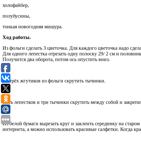
холофайбер,
полубусины,
тонкая новогодняя мишура.
Ход работы.
Из фольги сделать 3 цветочка. Для каждого цветочка надо сдел
Для одного лепестка отрезать одну полоску 29/ 2 см и половин
Получится два оборота, потом ось опустить вниз.
Из трёх жгутиков из фольги скрутить тычинки.
Пять лепестков и три тычинки скрутить между собой и закрепи
Из белой бумаги вырезать круг и заклеить серединку на стар
интернета, а можно использовать красивые салфетки. Когда кр