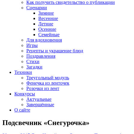
Как получить свидетельство о публикации
Сценарии
Зимние
Весенние
Летние
Осенние
Семейные
Для вдохновения
Игры
Рецепты и украшение блюд
Поздравления
Стихи
Загадки
Техники
Треугольный модуль
Фенечка из ленточек
Розочки из лент
Конкурсы
Актуальные
Завершённые
О сайте
Подсвечник «Снегурочка»