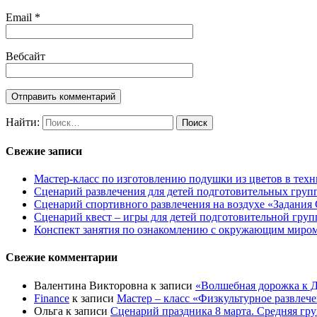
Email
*
Вебсайт
Найти:
Свежие записи
Мастер-класс по изготовлению подушки из цветов в техн
Сценарий развлечения для детей подготовительных групп
Сценарий спортивного развлечения на воздухе «Задания 
Сценарий квест – игры для детей подготовительной гру
Конспект занятия по ознакомлению с окружающим миром 
Свежие комментарии
Валентина Викторовна
к записи
«Волшебная дорожка к Д
Finance
к записи
Мастер – класс «Физкультурное развлеч
Ольга
к записи
Сценарий праздника 8 марта. Средняя гр