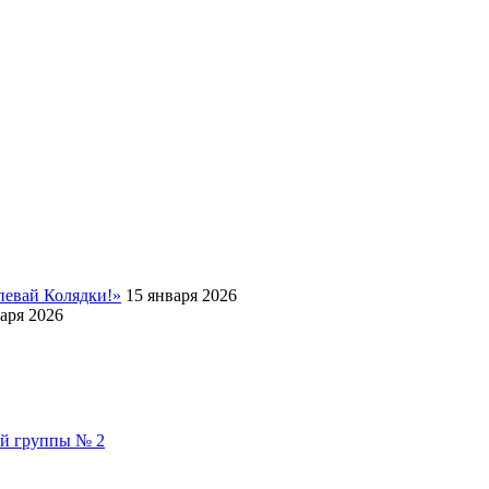
певай Колядки!»
15 января 2026
аря 2026
ой группы № 2