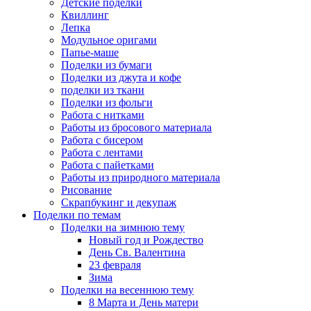
Детские поделки
Квиллинг
Лепка
Модульное оригами
Папье-маше
Поделки из бумаги
Поделки из джута и кофе
поделки из ткани
Поделки из фольги
Работа с нитками
Работы из бросового материала
Работа с бисером
Работа с лентами
Работа с пайетками
Работы из природного материала
Рисование
Скрапбукинг и декупаж
Поделки по темам
Поделки на зимнюю тему
Новый год и Рождество
День Св. Валентина
23 февраля
Зима
Поделки на весеннюю тему
8 Марта и День матери