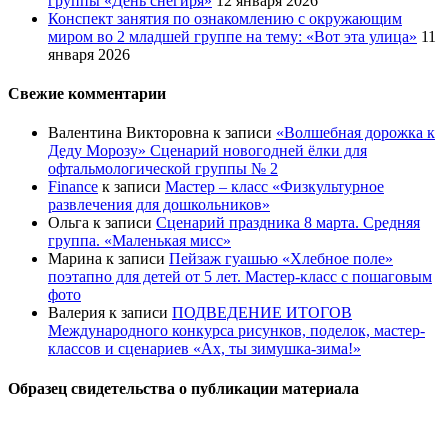
группы «День снегиря»
12 января 2026
Конспект занятия по ознакомлению с окружающим
миром во 2 младшей группе на тему: «Вот эта улица»
11
января 2026
Свежие комментарии
Валентина Викторовна
к записи
«Волшебная дорожка к
Деду Морозу» Сценарий новогодней ёлки для
офтальмологической группы № 2
Finance
к записи
Мастер – класс «Физкультурное
развлечения для дошкольников»
Ольга
к записи
Сценарий праздника 8 марта. Средняя
группа. «Маленькая мисс»
Марина
к записи
Пейзаж гуашью «Хлебное поле»
поэтапно для детей от 5 лет. Мастер-класс с пошаговым
фото
Валерия
к записи
ПОДВЕДЕНИЕ ИТОГОВ
Международного конкурса рисунков, поделок, мастер-
классов и сценариев «Ах, ты зимушка-зима!»
Образец свидетельства о публикации материала