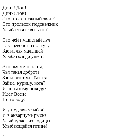
Динь! Дон!
Динь! Дон!
Это что за нежный звон?
Это пролесок-подснежник
Улыбается сквозь сон!
Это чей пушистый луч
Так щекочет из-за туч,
Заставляя малышей
Улыбаться до ушей?
Это чья же теплота,
Чья такая доброта
Заставляет улыбаться
Зайца, кyрицy, кота?
И по какому поводу?
Идёт Весна
По городу!
И y пyделя- yлыбка!
И в аквариyме рыбка
Улыбнyлась из водицы
Улыбающейся птице!