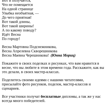
Вот и полyчается,
Что не помещается
На одной странице
Улыбка необъятная, —
До чего приятная!
Вот такой длины,
Вот такой ширины!
А по какомy поводy?
Идёт Весна
По городy!
Весна Мартовна Подснежникова,
Весна Апрелевна Скворешникова
Весна Маевна Черешникова!
(Юнна Мориц)
Покажите в своих поделках и рисунках, что вам нравится в
весне, что вы любите в этом времени года. Расскажите, как вы
это делали, в своих мастер-классах.
Поделитесь своими идеями с нашими читателями,
присылайте фото рисунков, поделок, мастер-классов и
сценариев.
Все участники получат
бесплатные
дипломы, а так же у нас
всегда много победителей.