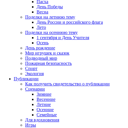
Пасха
День Победы
Весна
Поделки на летнюю тему
День России и российского флага
Лето
Поделки на осеннюю тему
1 сентября и День Учителя
Осень
День рождение
Мир игрушек и сказок
Подводный мир
Пожарная безопасность
Спорт
Экология
Публикации
Как получить свидетельство о публикации
Сценарии
Зимние
Весенние
Летние
Осенние
Семейные
Для вдохновения
Игры