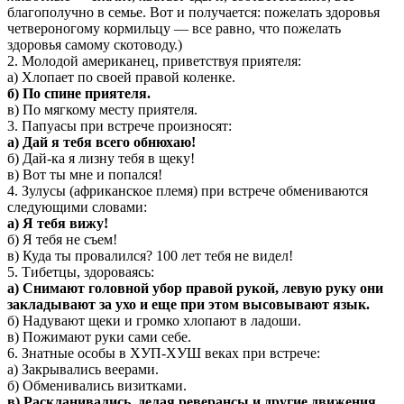
благополучно в семье. Вот и получается: пожелать здоровья
четвероногому кормильцу — все равно, что пожелать
здоровья самому скотоводу.)
2. Молодой американец, приветствуя приятеля:
а) Хлопает по своей правой коленке.
б) По спине приятеля.
в) По мягкому месту приятеля.
3. Папуасы при встрече произносят:
а) Дай я тебя всего обнюхаю!
б) Дай-ка я лизну тебя в щеку!
в) Вот ты мне и попался!
4. Зулусы (африканское племя) при встрече обмениваются
следующими словами:
а) Я тебя вижу!
б) Я тебя не съем!
в) Куда ты провалился? 100 лет тебя не видел!
5. Тибетцы, здороваясь:
а) Снимают головной убор правой рукой, левую руку они
закладывают за ухо и еще при этом высовывают язык.
б) Надувают щеки и громко хлопают в ладоши.
в) Пожимают руки сами себе.
6. Знатные особы в ХУП-ХУШ веках при встрече:
а) Закрывались веерами.
б) Обменивались визитками.
в) Раскланивались, делая реверансы и другие движения.