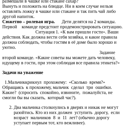
размешали в чашке или стакане сахар?
Вынуть и положить на блюдце. Ни в коем случае нельзя
оставлять ложку в чашке или стакане и так пить чай либо
другой напиток.
Сюжетно – ролевая игра.
Дети делятся на 2 команды.
Первой команде предстоит продемонстрировать ситуацию.
Ситуация 1. «К вам пришли гости». Ваши
действия. Как должна вести себя хозяйка, и какие правила
должна соблюдать, чтобы гостям в её доме было хорошо и
уютно.
Задание
второй команде. «Какие советы вы можете дать человеку,
идущему в гости, при этом соблюдая все правила этикета?»
Задачи на уважение
1.Мальчиккрикнул прохожему: «Сколько время?»
Обращаясь к прохожему, мальчик сделал три ошибки.
Какие? (спросить спокойно, извините, пожалуйста, не
смогли бы вы сказать, который час?).
Два мальчика столкнулись в дверях и никак не могут
разойтись. Кто из них должен уступить дорогу, если
возраст мальчиков 8 и 11 лет? (обычно дорогу
уступает первым тот, кто вежливее).