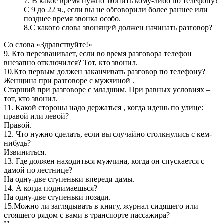
7. В какое время нужно звонить кому-либо по телефону?
С 9 до 22 ч., если вы не обговорили более раннее или
позднее время звонка особо.
8.С какого слова звонящий должен начинать разговор?
Со слова «Здравствуйте!»
9. Кто перезванивает, если во время разговора телефон
внезапно отключился? Тот, кто звонил.
10.Кто первым должен заканчивать разговор по телефону?
Женщина при разговоре с мужчиной .
Старший при разговоре с младшим. При равных условиях –
тот, кто звонил.
11. Какой стороны надо держаться , когда идешь по улице:
правой или левой?
Правой.
12. Что нужно сделать, если вы случайно столкнулись с кем-
нибудь?
Извиниться.
13. Где должен находиться мужчина, когда он спускается с
дамой по лестнице?
На одну-две ступеньки впереди дамы.
14. А когда поднимаешься?
На одну-две ступеньки позади.
15.Можно ли заглядывать в книгу, журнал сидящего или
стоящего рядом с вами в транспорте пассажира?