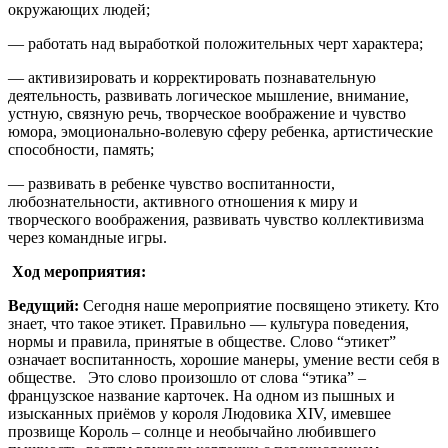
окружающих людей;
— работать над выработкой положительных черт характера;
— активизировать и корректировать познавательную
деятельность, развивать логическое мышление, внимание,
устную, связную речь, творческое воображение и чувство
юмора, эмоционально-волевую сферу ребенка, артистические
способности, память;
— развивать в ребенке чувство воспитанности,
любознательности, активного отношения к миру и
творческого воображения, развивать чувство коллективизма
через командные игры.
Ход мероприятия
:
Ведущий:
Сегодня наше мероприятие посвящено этикету. Кто
знает, что такое этикет. Правильно — культура поведения,
нормы и правила, принятые в обществе. Слово “этикет”
означает воспитанность, хорошие манеры, умение вести себя в
обществе. Это слово произошло от слова “этика” –
французское название карточек. На одном из пышных и
изысканных приёмов у короля Людовика XIV, имевшее
прозвище Король – солнце и необычайно любившего