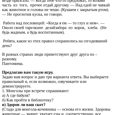
везде брызгало. — Когда тебе что-то предложат, то возьми
часть из того, прочее отдай другому. — Над едой не чавкай
как животное и головы не чеши. (Кушаем с закрытым ртом).
— Не проглотив куска, не говори.
Работа над пословицей: «Когда я ем — то глух и нем». —
Около своей тарелкине делайзабора из корок, хлеба. (Не
будь жадным, а будь воспитанным).
Ребята, какие из этих правил сохранились на сегодняшний
день?
В разных странах люди приветствуют друг друга по –
разному.
Пантомима.
Предлагаю вам такую игру.
Задаю вам вопрос и даю три варианта ответа. Вы выбираете
правильный и, если возможно, озвучиваете или
демонстрируете.
1. Монголы при встрече спрашивают:
а) А где бабуля?
б) Как пройти в библиотеку?
в) Здоров ли ваш скот?
(Стадо для монгола-кочевника — основа его жизни. Здоровы
животные — значит, хватает еды и, соответственно, все