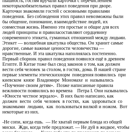
пышность, гостям вручали карточки с перечислением
некоторыхобязательных правил поведения при дворе.
Карточки знакомили гостей с основными правилами
поведения. Без соблюдения этих правил невозможны были
бы общение, понимание, взаимодействие людей, их
совместная жизнь. Именно эти простые и общие для всех
людей принципы и правиласоставляют сердцевину
современного этикета, гуманных отношений между людьми.
Этикет — волшебная шкатулка общества. Он хранит самые
дорогие, самые важные ценности человечества —
нравственные. И эта шкатулка наполнялась постепенно.
Первый сборник правил поведения появился ещё в древнем
Египте. В Китае тоже был свод законов о том, как должен
вести себя человек за столом, в гостях, дома. В нашей стране
первые элементы этическихнорм поведения появились при
киевском князе Владимире Мономахе и назывались
«Поучение своим детям». Позже написанные правила
вежливости появились во времена Петра I. Они назывались
«Юности честное зерцало». В них было написано, как
должен вести себя человек в гостях, как здороваться со
знакомыми людьми, как пользоваться вилкой и ножом. Вот
некоторые из них.
-Не сопи, когда ешь. — Не хватай первым блюда из общей
миски. Жди, когда тебе предложат. — Не дуй в жидкое, чтобы