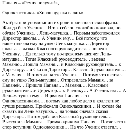
Папаня – «Ремня получит!»,
Одноклассники- «Хорош дурака валять»
Актёры при упоминании их роли произносят свои фразы.
Жил да был Ученик… И так себе он спокойно поживал, но
обуяла Ученика… Лень-матушка… Первым забеспокоился
Директор школы… А Ученик ему… Всё потому, что
нашептывала ему на ушко Лень-матушка… Директор
школы… вызвал Классного руководителя… пошел к
Ученику… Да только тому по-прежнему шепчет Лень-
матушка… Тогда Классный руководитель… вызвал
Маманю…Пошли Маманя… и Классный руководитель… к
Директору… и Сказал Директор… Классный руководитель…
а Маманя… И ответил на это Ученик… Потому что шептала
ему на ушко Лень-матушка…Отправилась Маманя… за
Папаней… Пришли Папаня…, Маманя…. Классный
руководитель…и Директор… к Ученику… А Ученик им … А
Лень-матушка ему… И рванул Папаня… за
Одноклассниками…, потому как любое дело в коллективе
лучше решаемо. Прибежали Одноклассники… И хотела бы
сказать им Лень-матушка…, да только сначала сказал
Директор… Потом добавил Классный руководитель…
Выступила Маманя… Громко крикнул Папаня… После чего в
спор вступили Одноклассники… На что Ученик ответил…