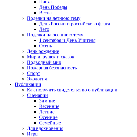
Пасха
День Победы
Весна
Поделки на летнюю тему
День России и российского флага
Лето
Поделки на осеннюю тему
1 сентября и День Учителя
Осень
День рождение
Мир игрушек и сказок
Подводный мир
Пожарная безопасность
Спорт
Экология
Публикации
Как получить свидетельство о публикации
Сценарии
Зимние
Весенние
Летние
Осенние
Семейные
Для вдохновения
Игры