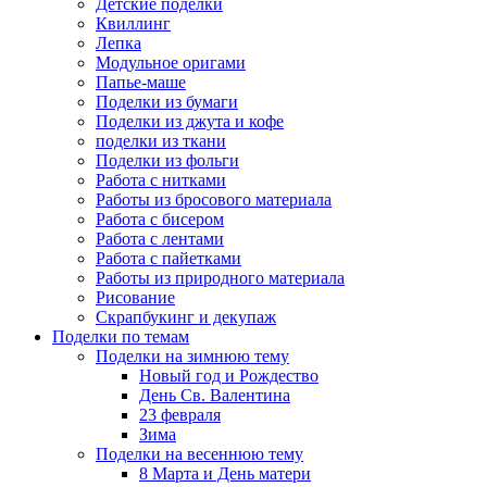
Детские поделки
Квиллинг
Лепка
Модульное оригами
Папье-маше
Поделки из бумаги
Поделки из джута и кофе
поделки из ткани
Поделки из фольги
Работа с нитками
Работы из бросового материала
Работа с бисером
Работа с лентами
Работа с пайетками
Работы из природного материала
Рисование
Скрапбукинг и декупаж
Поделки по темам
Поделки на зимнюю тему
Новый год и Рождество
День Св. Валентина
23 февраля
Зима
Поделки на весеннюю тему
8 Марта и День матери