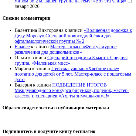
миром во 2 младшей группе на тему: «Вот эта улица»
11
января 2026
Свежие комментарии
Валентина Викторовна
к записи
«Волшебная дорожка к
Деду Морозу» Сценарий новогодней ёлки для
офтальмологической группы № 2
Finance
к записи
Мастер – класс «Физкультурное
развлечения для дошкольников»
Ольга
к записи
Сценарий праздника 8 марта. Средняя
группа. «Маленькая мисс»
Марина
к записи
Пейзаж гуашью «Хлебное поле»
поэтапно для детей от 5 лет. Мастер-класс с пошаговым
фото
Валерия
к записи
ПОДВЕДЕНИЕ ИТОГОВ
Международного конкурса рисунков, поделок, мастер-
классов и сценариев «Ах, ты зимушка-зима!»
Образец свидетельства о публикации материала
Подпишитесь и получите книгу бесплатно