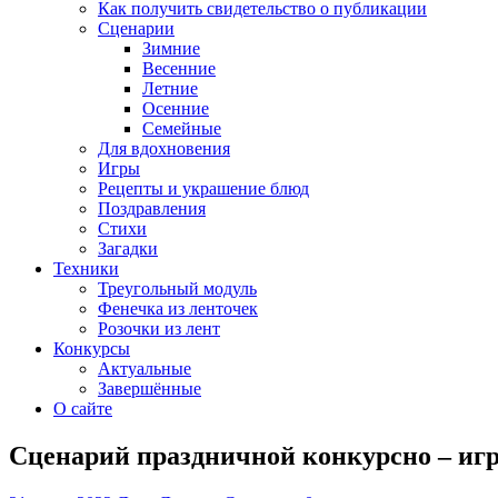
Как получить свидетельство о публикации
Сценарии
Зимние
Весенние
Летние
Осенние
Семейные
Для вдохновения
Игры
Рецепты и украшение блюд
Поздравления
Стихи
Загадки
Техники
Треугольный модуль
Фенечка из ленточек
Розочки из лент
Конкурсы
Актуальные
Завершённые
О сайте
Сценарий праздничной конкурсно – иг