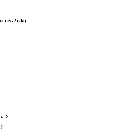
аниях? (Да).
ь. Я
и?