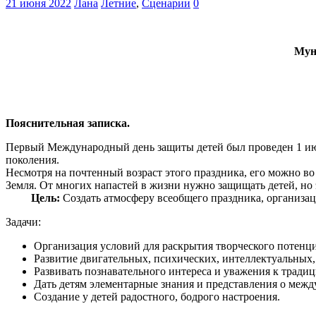
21 июня 2022
Лана
Летние
,
Сценарии
0
Мун
Пояснительная записка.
Первый Международный день защиты детей был проведен 1 июня
поколения.
Несмотря на почтенный возраст этого праздника, его можно в
Земля. От многих напастей в жизни нужно защищать детей, но 
Цель:
Создать атмосферу всеобщего праздника, организац
Задачи:
Организация условий для раскрытия творческого потенци
Развитие двигательных, психических, интеллектуальных,
Развивать познавательного интереса и уважения к трад
Дать детям элементарные знания и представления о меж
Создание у детей радостного, бодрого настроения.