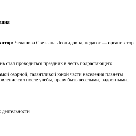
ания
Автор:
Челашова Светлана Леонидовна, педагог — организатор
нь стал проводиться праздник в честь подрастающего
самой озорной, талантливой юной части населения планеты
новление сил после учебы, праву быть веселыми, радостными..
х деятельности