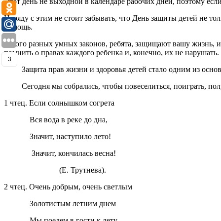
Этот день не выходной в календаре рабочих дней, поэтому есл
Наряду с этим не стоит забывать, что День защиты детей не т
помощь.
Много разных умных законов, ребята, защищают вашу жизнь, и 
помнить о правах каждого ребенка и, конечно, их не нарушать.
3
Защита прав жизни и здоровья детей стало одним из основ
Сегодня мы собрались, чтобы повеселиться, поиграть, получ
1 чтец. Если солнышком согрета
Вся вода в реке до дна,
Значит, наступило лето!
Значит, кончилась весна!
(Е. Трутнева).
2 чтец. Очень добрым, очень светлым
Золотистым летним днем
Мы поедем в гости к лету,