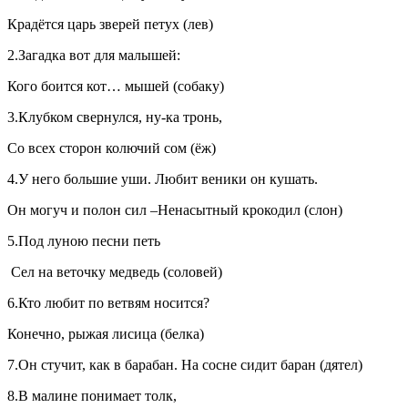
Крадётся царь зверей петух (лев)
2.Загадка вот для малышей:
Кого боится кот… мышей (собаку)
3.Клубком свернулся, ну-ка тронь,
Со всех сторон колючий сом (ёж)
4.У него большие уши. Любит веники он кушать.
Он могуч и полон сил –Ненасытный крокодил (слон)
5.Под луною песни петь
Сел на веточку медведь (соловей)
6.Кто любит по ветвям носится?
Конечно, рыжая лисица (белка)
7.Он стучит, как в барабан. На сосне сидит баран (дятел)
8.В малине понимает толк,