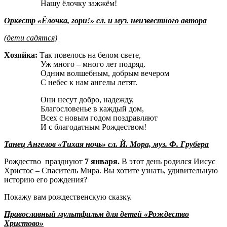
Нашу ёлочку зажжём!
Оркестр «Ёлочка, гори!» сл. и муз. неизвестного автора
(дети садятся)
Хозяйка:
Так повелось на белом свете,
Уж много – много лет подряд.
Одним волшебным, добрым вечером
С небес к нам ангелы летят.
Они несут добро, надежду,
Благословенье в каждый дом,
Всех с новым годом поздравляют
И с благодатным Рождеством!
Танец Ангелов «Тихая ночь» сл. Й. Мора, муз. Ф. Грубера
Рождество празднуют
7 января.
В этот день родился Иисус
Христос – Спаситель Мира. Вы хотите узнать, удивительную
историю его рождения?
Покажу вам рождественскую сказку.
Православный мультфильм для детей «Рождество
Христово»