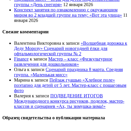
группы «День снегиря»
12 января 2026
Конспект занятия по ознакомлению с окружающим
миром во 2 младшей группе на тему: «Вот эта улица»
11
января 2026
Свежие комментарии
Валентина Викторовна
к записи
«Волшебная дорожка к
Деду Морозу» Сценарий новогодней ёлки для
офтальмологической группы № 2
Finance
к записи
Мастер – класс «Физкультурное
развлечения для дошкольников»
Ольга
к записи
Сценарий праздника 8 марта. Средняя
группа. «Маленькая мисс»
Марина
к записи
Пейзаж гуашью «Хлебное поле»
поэтапно для детей от 5 лет. Мастер-класс с пошаговым
фото
Валерия
к записи
ПОДВЕДЕНИЕ ИТОГОВ
Международного конкурса рисунков, поделок, мастер-
классов и сценариев «Ах, ты зимушка-зима!»
Образец свидетельства о публикации материала