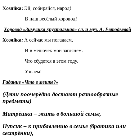
Хозяйка:
Эй, собирайся, народ!
В наш весёлый хоровод!
Хоровод «Зимушка хрустальная» сл. и муз. А. Евтодьевой
Хозяйка:
А сейчас мы погадаем,
И в мешочек мой заглянем.
Что сбудется в этом году,
Узнаем!
Гадание «Что в мешке?»
(Дети поочерёдно достают разнообразные
предметы)
Матрёшка
– жить в большой семье,
Пупсик
– к прибавлению в семье (братика или
сестрёнки),