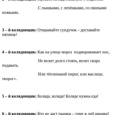
С пышками, с лепёшками, со свиными
ножками.
3 – й колядовщик:
Открывайте сундучок – доставайте
пятачок!
4 – й колядовщик:
Как на улице мороз подмораживает нос,
Не велит долго стоять, велит скоро
подавать.
Или тёпленький пирог, или маслице,
творог».
5 – й колядовщик:
Коляда, коляда! Коляде нужна еда!
6 – й колядовщик:
Кто не даст пышки – тому в лоб шишки!