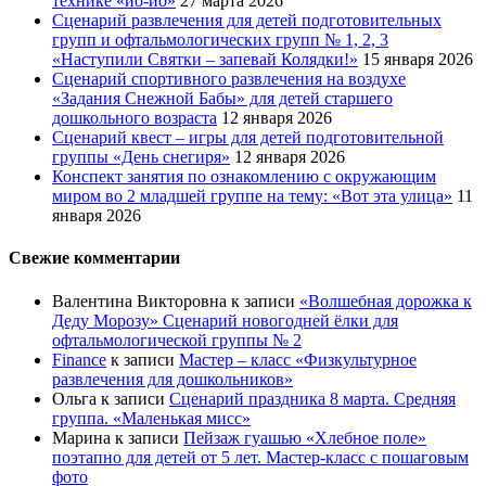
технике «йо-йо»
27 марта 2026
Сценарий развлечения для детей подготовительных
групп и офтальмологических групп № 1, 2, 3
«Наступили Святки – запевай Колядки!»
15 января 2026
Сценарий спортивного развлечения на воздухе
«Задания Снежной Бабы» для детей старшего
дошкольного возраста
12 января 2026
Сценарий квест – игры для детей подготовительной
группы «День снегиря»
12 января 2026
Конспект занятия по ознакомлению с окружающим
миром во 2 младшей группе на тему: «Вот эта улица»
11
января 2026
Свежие комментарии
Валентина Викторовна
к записи
«Волшебная дорожка к
Деду Морозу» Сценарий новогодней ёлки для
офтальмологической группы № 2
Finance
к записи
Мастер – класс «Физкультурное
развлечения для дошкольников»
Ольга
к записи
Сценарий праздника 8 марта. Средняя
группа. «Маленькая мисс»
Марина
к записи
Пейзаж гуашью «Хлебное поле»
поэтапно для детей от 5 лет. Мастер-класс с пошаговым
фото