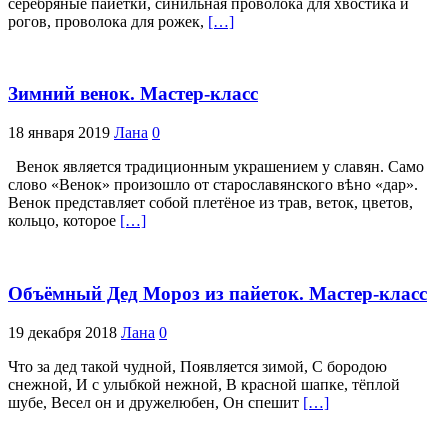
серебряные пайетки, синильная проволока для хвостика и
рогов, проволока для рожек,
[…]
Зимний венок. Мастер-класс
18 января 2019
Лана
0
Венок является традиционным украшением у славян. Само
слово «Венок» произошло от старославянского вѣно «дар».
Венок представляет собой плетёное из трав, веток, цветов,
кольцо, которое
[…]
Объёмный Дед Мороз из пайеток. Мастер-класс
19 декабря 2018
Лана
0
Что за дед такой чудной, Появляется зимой, С бородою
снежной, И с улыбкой нежной, В красной шапке, тёплой
шубе, Весел он и дружелюбен, Он спешит
[…]