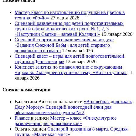
Свежие записи
Мастер-класс по изготовлению подушки из цветов в
технике «йо-йо»
27 марта 2026
Сценарий развлечения для детей подготовительных
групп и офтальмологических групп № 1, 2, 3
«Наступили Святки – запевай Колядки!»
15 января 2026
Сценарий спортивного развлечения на воздухе
«Задания Снежной Бабы» для детей старшего
дошкольного возраста
12 января 2026
Сценарий квест – игры для детей подготовительной
группы «День снегиря»
12 января 2026
Конспект занятия по ознакомлению с окружающим
миром во 2 младшей группе на тему: «Вот эта улица»
11
января 2026
Свежие комментарии
Валентина Викторовна
к записи
«Волшебная дорожка к
Деду Морозу» Сценарий новогодней ёлки для
офтальмологической группы № 2
Finance
к записи
Мастер – класс «Физкультурное
развлечения для дошкольников»
Ольга
к записи
Сценарий праздника 8 марта. Средняя
группа. «Маленькая мисс»