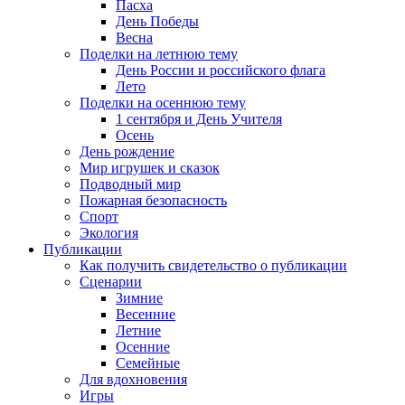
Пасха
День Победы
Весна
Поделки на летнюю тему
День России и российского флага
Лето
Поделки на осеннюю тему
1 сентября и День Учителя
Осень
День рождение
Мир игрушек и сказок
Подводный мир
Пожарная безопасность
Спорт
Экология
Публикации
Как получить свидетельство о публикации
Сценарии
Зимние
Весенние
Летние
Осенние
Семейные
Для вдохновения
Игры