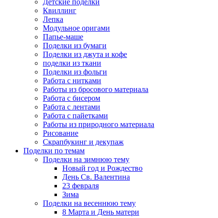
Детские поделки
Квиллинг
Лепка
Модульное оригами
Папье-маше
Поделки из бумаги
Поделки из джута и кофе
поделки из ткани
Поделки из фольги
Работа с нитками
Работы из бросового материала
Работа с бисером
Работа с лентами
Работа с пайетками
Работы из природного материала
Рисование
Скрапбукинг и декупаж
Поделки по темам
Поделки на зимнюю тему
Новый год и Рождество
День Св. Валентина
23 февраля
Зима
Поделки на весеннюю тему
8 Марта и День матери