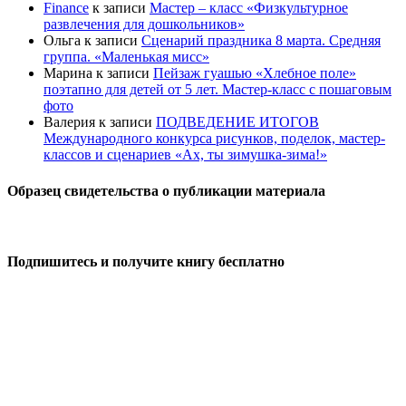
Finance
к записи
Мастер – класс «Физкультурное
развлечения для дошкольников»
Ольга
к записи
Сценарий праздника 8 марта. Средняя
группа. «Маленькая мисс»
Марина
к записи
Пейзаж гуашью «Хлебное поле»
поэтапно для детей от 5 лет. Мастер-класс с пошаговым
фото
Валерия
к записи
ПОДВЕДЕНИЕ ИТОГОВ
Международного конкурса рисунков, поделок, мастер-
классов и сценариев «Ах, ты зимушка-зима!»
Образец свидетельства о публикации материала
Подпишитесь и получите книгу бесплатно