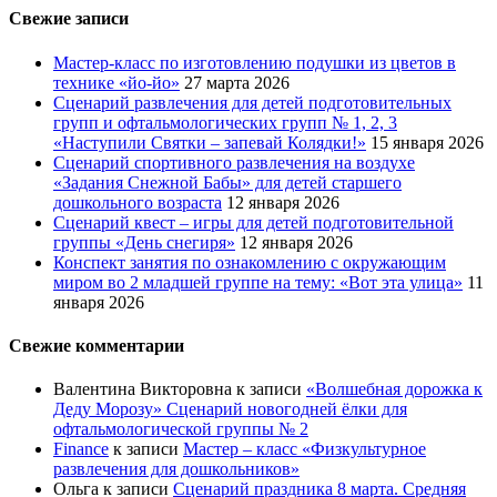
Свежие записи
Мастер-класс по изготовлению подушки из цветов в
технике «йо-йо»
27 марта 2026
Сценарий развлечения для детей подготовительных
групп и офтальмологических групп № 1, 2, 3
«Наступили Святки – запевай Колядки!»
15 января 2026
Сценарий спортивного развлечения на воздухе
«Задания Снежной Бабы» для детей старшего
дошкольного возраста
12 января 2026
Сценарий квест – игры для детей подготовительной
группы «День снегиря»
12 января 2026
Конспект занятия по ознакомлению с окружающим
миром во 2 младшей группе на тему: «Вот эта улица»
11
января 2026
Свежие комментарии
Валентина Викторовна
к записи
«Волшебная дорожка к
Деду Морозу» Сценарий новогодней ёлки для
офтальмологической группы № 2
Finance
к записи
Мастер – класс «Физкультурное
развлечения для дошкольников»
Ольга
к записи
Сценарий праздника 8 марта. Средняя