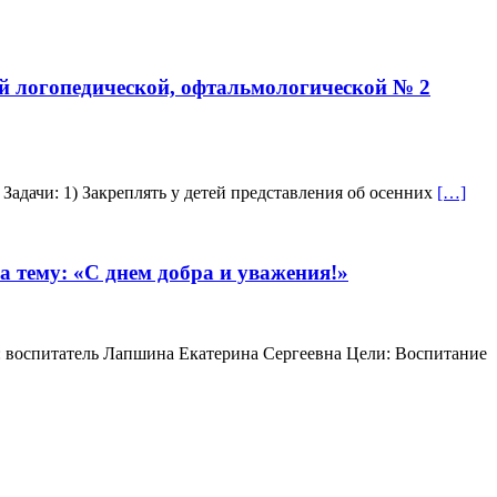
ой логопедической, офтальмологической № 2
Задачи: 1) Закреплять у детей представления об осенних
[…]
а тему: «С днем добра и уважения!»
 воспитатель Лапшина Екатерина Сергеевна Цели: Воспитание