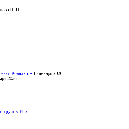
водитель Колдашова Н. Н.
певай Колядки!»
15 января 2026
аря 2026
ой группы № 2