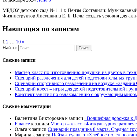
МБДОУ детского сада № 111 г. П
Физинструктор Лисушкина Е. Б. Цель: создать условия для акт
Навигация по записям
1
2
…
10
»
Найти:
Свежие записи
Мастер-класс по изготовлению подушки из цветов в техн
Сценарий развлечения для детей подготовительных групп
Сценарий спортивного развлечения на воздухе «Задания 
Сценарий квест – игры для детей подготовительной гру
Конспект занятия по ознакомлению с окружающим миром 
Свежие комментарии
Валентина Викторовна
к записи
«Волшебная дорожка к Д
Finance
к записи
Мастер – класс «Физкультурное развлеч
Ольга
к записи
Сценарий праздника 8 марта. Средняя гр
Марина
к записи
Пейзаж гуашью «Хлебное поле» поэтапно