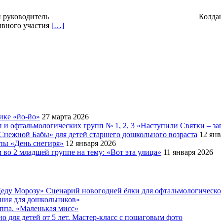
ензы Составили: Музыкальный руко
ивного участия
[…]
ике «йо-йо»
27 марта 2026
 и офтальмологических групп № 1, 2, 3 «Наступили Святки – за
Снежной Бабы» для детей старшего дошкольного возраста
12 янв
ппы «День снегиря»
12 января 2026
во 2 младшей группе на тему: «Вот эта улица»
11 января 2026
еду Морозу» Сценарий новогодней ёлки для офтальмологическ
ения для дошкольников»
уппа. «Маленькая мисс»
 для детей от 5 лет. Мастер-класс с пошаговым фото