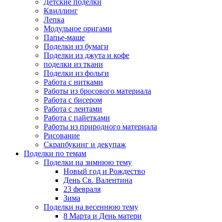
Детские поделки
Квиллинг
Лепка
Модульное оригами
Папье-маше
Поделки из бумаги
Поделки из джута и кофе
поделки из ткани
Поделки из фольги
Работа с нитками
Работы из бросового материала
Работа с бисером
Работа с лентами
Работа с пайетками
Работы из природного материала
Рисование
Скрапбукинг и декупаж
Поделки по темам
Поделки на зимнюю тему
Новый год и Рождество
День Св. Валентина
23 февраля
Зима
Поделки на весеннюю тему
8 Марта и День матери