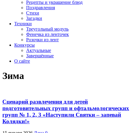
Рецепты и украшение блюд
Поздравления
Стихи
Загадки
Техники
Треугольный модуль
Фенечка из ленточек
Розочки из лент
Конкурсы
Актуальные
Завершённые
О сайте
Зима
Сценарий развлечения для детей
подготовительных групп и офтальмологических
групп № 1, 2, 3 «Наступили Святки – запевай
Колядки!»
15 января 2026
Лана
0