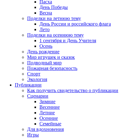
Пасха
День Победы
Весна
Поделки на летнюю тему
День России и российского флага
Лето
Поделки на осеннюю тему
1 сентября и День Учителя
Осень
День рождение
Мир игрушек и сказок
Подводный мир
Пожарная безопасность
Спорт
Экология
Публикации
Как получить свидетельство о публикации
Сценарии
Зимние
Весенние
Летние
Осенние
Семейные
Для вдохновения
Игры