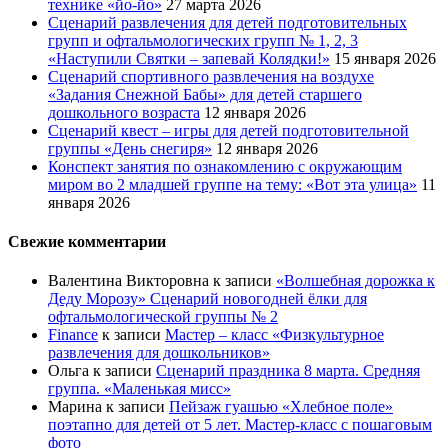
технике «йо-йо»
27 марта 2026
Сценарий развлечения для детей подготовительных
групп и офтальмологических групп № 1, 2, 3
«Наступили Святки – запевай Колядки!»
15 января 2026
Сценарий спортивного развлечения на воздухе
«Задания Снежной Бабы» для детей старшего
дошкольного возраста
12 января 2026
Сценарий квест – игры для детей подготовительной
группы «День снегиря»
12 января 2026
Конспект занятия по ознакомлению с окружающим
миром во 2 младшей группе на тему: «Вот эта улица»
11
января 2026
Свежие комментарии
Валентина Викторовна
к записи
«Волшебная дорожка к
Деду Морозу» Сценарий новогодней ёлки для
офтальмологической группы № 2
Finance
к записи
Мастер – класс «Физкультурное
развлечения для дошкольников»
Ольга
к записи
Сценарий праздника 8 марта. Средняя
группа. «Маленькая мисс»
Марина
к записи
Пейзаж гуашью «Хлебное поле»
поэтапно для детей от 5 лет. Мастер-класс с пошаговым
фото