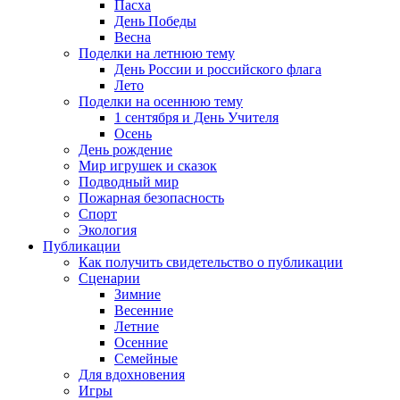
Пасха
День Победы
Весна
Поделки на летнюю тему
День России и российского флага
Лето
Поделки на осеннюю тему
1 сентября и День Учителя
Осень
День рождение
Мир игрушек и сказок
Подводный мир
Пожарная безопасность
Спорт
Экология
Публикации
Как получить свидетельство о публикации
Сценарии
Зимние
Весенние
Летние
Осенние
Семейные
Для вдохновения
Игры