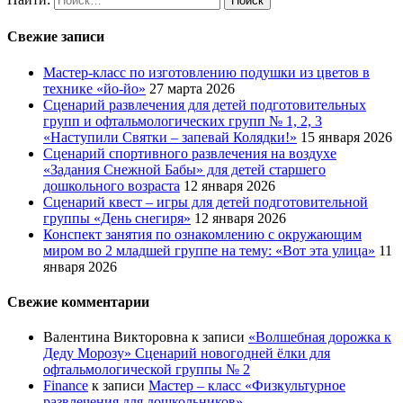
Свежие записи
Мастер-класс по изготовлению подушки из цветов в
технике «йо-йо»
27 марта 2026
Сценарий развлечения для детей подготовительных
групп и офтальмологических групп № 1, 2, 3
«Наступили Святки – запевай Колядки!»
15 января 2026
Сценарий спортивного развлечения на воздухе
«Задания Снежной Бабы» для детей старшего
дошкольного возраста
12 января 2026
Сценарий квест – игры для детей подготовительной
группы «День снегиря»
12 января 2026
Конспект занятия по ознакомлению с окружающим
миром во 2 младшей группе на тему: «Вот эта улица»
11
января 2026
Свежие комментарии
Валентина Викторовна
к записи
«Волшебная дорожка к
Деду Морозу» Сценарий новогодней ёлки для
офтальмологической группы № 2
Finance
к записи
Мастер – класс «Физкультурное
развлечения для дошкольников»