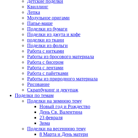
Детские поделки
Квиллинг
Лепка
Модульное оригами
Папье-маше
Поделки из бумаги
Поделки из джута и кофе
поделки из ткани
Поделки из фольги
Работа с нитками
Работы из бросового материала
Работа с бисером
Работа с лентами
Работа с пайетками
Работы из природного материала
Рисование
Скрапбукинг и декупаж
Поделки по темам
Поделки на зимнюю тему
Новый год и Рождество
День Св. Валентина
23 февраля
Зима
Поделки на весеннюю тему
8 Марта и День матери