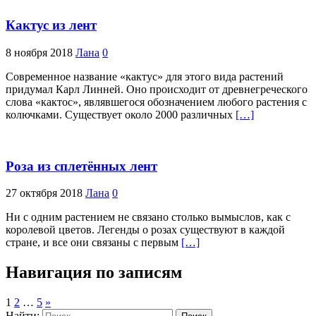
Кактус из лент
8 ноября 2018
Лана
0
Современное название «кактус» для этого вида растений
придумал Карл Линней. Оно происходит от древнегреческого
слова «кактос», являвшегося обозначением любого растения с
колючками. Существует около 2000 различных
[…]
Роза из сплетённых лент
27 октября 2018
Лана
0
Ни с одним растением не связано столько вымыслов, как с
королевой цветов. Легенды о розах существуют в каждой
стране, и все они связаны с первым
[…]
Навигация по записям
1
2
…
5
»
Найти: