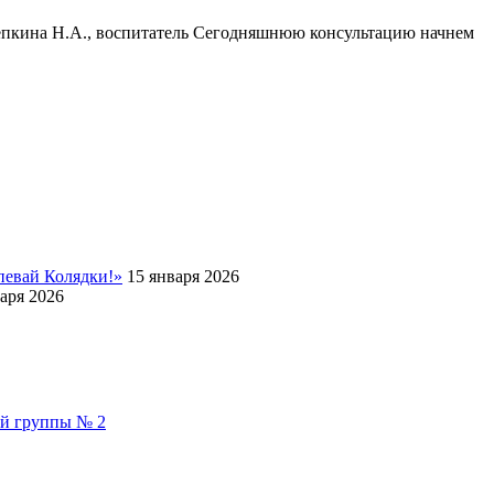
епкина Н.А., воспитатель Сегодняшнюю консультацию начнем
певай Колядки!»
15 января 2026
аря 2026
ой группы № 2