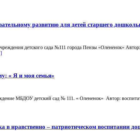
авательному развитию для детей старшего дошколь
реждения детского сада №111 города Пензы «Олененок» Автор:
]
у: « Я и моя семья»
дение МБДОУ детский сад № 111. « Олененок» Автор: воспита
ка в нравственно – патриотическом воспитании д