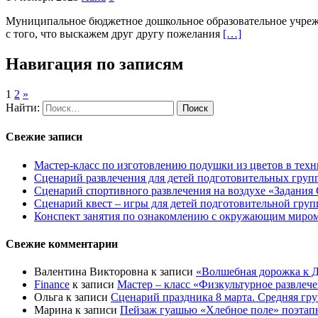
Муниципальное бюджетное дошкольное образовательное учреж
с того, что выскажем друг другу пожелания
[…]
Навигация по записям
1
2
»
Найти:
Свежие записи
Мастер-класс по изготовлению подушки из цветов в техн
Сценарий развлечения для детей подготовительных групп
Сценарий спортивного развлечения на воздухе «Задания 
Сценарий квест – игры для детей подготовительной гру
Конспект занятия по ознакомлению с окружающим миром 
Свежие комментарии
Валентина Викторовна
к записи
«Волшебная дорожка к Д
Finance
к записи
Мастер – класс «Физкультурное развлеч
Ольга
к записи
Сценарий праздника 8 марта. Средняя гр
Марина
к записи
Пейзаж гуашью «Хлебное поле» поэтапно