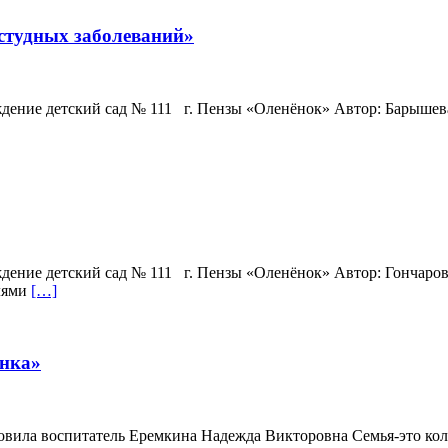
студных заболеваний»
ждение детский сад № 111 г. Пензы «Оленёнок» Автор: Барыше
дение детский сад № 111 г. Пензы «Оленёнок» Автор: Гончаро
лями
[…]
енка»
атель Еремкина Надежда Викторовна Семья-это коллекти