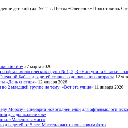
дение детский сад №111 г. Пензы «Олененок» Подготовила: Ст
ике «йо-йо»
27 марта 2026
 и офтальмологических групп № 1, 2, 3 «Наступили Святки – за
Снежной Бабы» для детей старшего дошкольного возраста
12 янв
ппы «День снегиря»
12 января 2026
во 2 младшей группе на тему: «Вот эта улица»
11 января 2026
еду Морозу» Сценарий новогодней ёлки для офтальмологическ
ения для дошкольников»
уппа. «Маленькая мисс»
 для детей от 5 лет. Мастер-класс с пошаговым фото