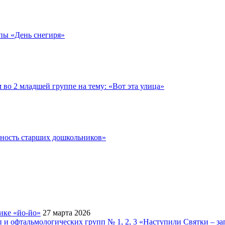
ппы «День снегиря»
во 2 младшей группе на тему: «Вот эта улица»
ьность старших дошкольников»
ике «йо-йо»
27 марта 2026
 и офтальмологических групп № 1, 2, 3 «Наступили Святки – за