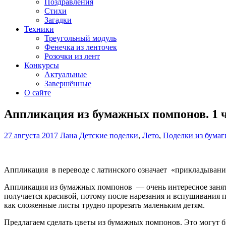
Поздравления
Стихи
Загадки
Техники
Треугольный модуль
Фенечка из ленточек
Розочки из лент
Конкурсы
Актуальные
Завершённые
О сайте
Аппликация из бумажных помпонов. 1 
27 августа 2017
Лана
Детские поделки
,
Лето
,
Поделки из бумаг
Аппликация в переводе с латинского означает «прикладывани
Аппликация из бумажных помпонов — очень интересное занятие
получается красивой, потому после нарезания и вспушивания п
как сложенные листы трудно прорезать маленьким детям.
Предлагаем сделать цветы из бумажных помпонов. Это могут бы