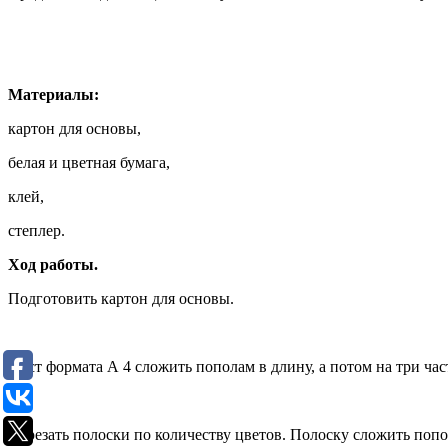
Материалы:
картон для основы,
белая и цветная бумага,
клей,
степлер.
Ход работы.
Подготовить картон для основы.
Лист формата А 4 сложить пополам в длину, а потом на три час
Нарезать полоски по количеству цветов. Полоску сложить попо