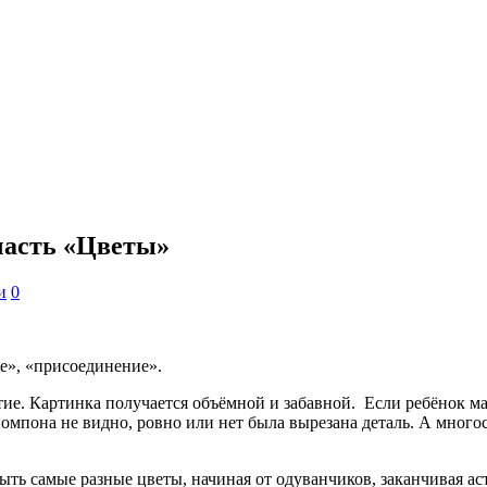
часть «Цветы»
и
0
е», «присоединение».
. Картинка получается объёмной и забавной. Если ребёнок мал
омпона не видно, ровно или нет была вырезана деталь. А многос
ть самые разные цветы, начиная от одуванчиков, заканчивая ас