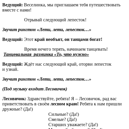
Ведущий:
Веселинка, мы приглашаем тебя путешествовать
вместе с нами!
Отрывай следующий лепесток!
Звучит рингтон «Лети, лети, лепесток…»
Ведущий:
Этот
край необъят, он танцами богат!
Время нечего терять, начинаем танцевать!
Танцевальная разминка «То, что нужно»
Ведущий:
Ждёт нас следующий край, оторви лепесток
и узнай.
Звучит рингтон «Лети, лети, лепесток…»
(Под музыку входит Лесовичок)
Лесовичок:
Здравствуйте, ребята! Я – Лесовичок, рад вас
приветствовать в своём
лесном краю!
Ребята к нам пришли
дружные? (Да!)
Сильные? (Да!)
Смелые? (Да!)
Старших уважаете? (Да!)