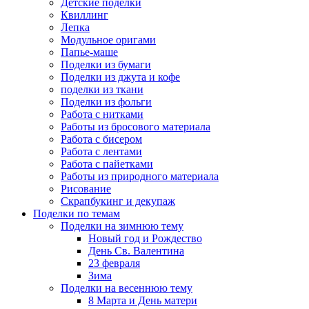
Детские поделки
Квиллинг
Лепка
Модульное оригами
Папье-маше
Поделки из бумаги
Поделки из джута и кофе
поделки из ткани
Поделки из фольги
Работа с нитками
Работы из бросового материала
Работа с бисером
Работа с лентами
Работа с пайетками
Работы из природного материала
Рисование
Скрапбукинг и декупаж
Поделки по темам
Поделки на зимнюю тему
Новый год и Рождество
День Св. Валентина
23 февраля
Зима
Поделки на весеннюю тему
8 Марта и День матери