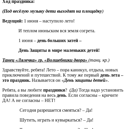
Ход праздника:
(Под весёлую музыку дети выходят на площадку
)
Ведущий
:
1 июня – наступило лето!
И теплом июньским вся земля согрета.
1 июня –
день больших затей –
День Защиты в мире маленьких детей
!
Танец «Лялечка» гр. «Волшебники двора»
(танц. кр.)
Здравствуйте, ребята! Лето – пора каникул, отдыха, новых
приключений и путешествий. К тому же первый
день лета –
это праздник
.
Называется он
«
День защиты детей
»
.
Ребята, а вы любите
праздники
?
(Да)
Тогда надо установить
правила поведения на весь
день
. Если согласны – кричите
ДА! А не согласны – НЕТ!
Сегодня разрешается смеяться? – Да!
Шутить, играть и кувыркаться? – Да!