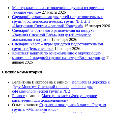
Мастер-класс по изготовлению подушки из цветов в
технике «йо-йо»
27 марта 2026
Сценарий развлечения для детей подготовительных
групп и офтальмологических групп № 1, 2, 3
«Наступили Святки – запевай Колядки!»
15 января 2026
Сценарий спортивного развлечения на воздухе
«Задания Снежной Бабы» для детей старшего
дошкольного возраста
12 января 2026
Сценарий квест – игры для детей подготовительной
группы «День снегиря»
12 января 2026
Конспект занятия по ознакомлению с окружающим
миром во 2 младшей группе на тему: «Вот эта улица»
11
января 2026
Свежие комментарии
Валентина Викторовна
к записи
«Волшебная дорожка к
Деду Морозу» Сценарий новогодней ёлки для
офтальмологической группы № 2
Finance
к записи
Мастер – класс «Физкультурное
развлечения для дошкольников»
Ольга
к записи
Сценарий праздника 8 марта. Средняя
группа. «Маленькая мисс»