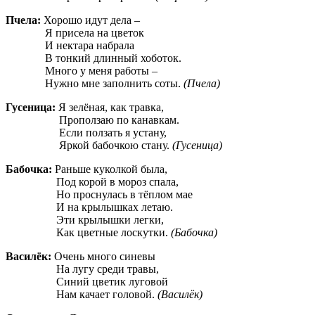
Пчела:
Хорошо идут дела –
Я присела на цветок
И нектара набрала
В тонкий длинный хоботок.
Много у меня работы –
Нужно мне заполнить соты.
(Пчела)
Гусеница:
Я зелёная, как травка,
Проползаю по канавкам.
Если ползать я устану,
Яркой бабочкою стану.
(Гусеница)
Бабочка:
Раньше куколкой была,
Под корой в мороз спала,
Но проснулась в тёплом мае
И на крылышках летаю.
Эти крылышки легки,
Как цветные лоскутки.
(Бабочка)
Василёк:
Очень много синевы
На лугу среди травы,
Синий цветик луговой
Нам качает головой.
(Василёк)