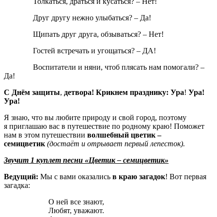
Толкаться, драться и кусаться? – Нет!
Друг другу нежно улыбаться? – Да!
Щипать друг друга, обзываться? – Нет!
Гостей встречать и угощаться? – ДА!
Воспитатели и няни, чтоб плясать нам помогали? –
Да!
С Днём защиты
,
детвора! Крикнем празднику: Ура
!
Ура!
Ура!
Я знаю, что вы любите природу и свой город, поэтому
я приглашаю вас в путешествие по родному краю! Поможет
нам в этом путешествии
волшебный цветик –
семицветик
(достаёт
и отрывает первый лепесток).
Звучит 1 куплет песни «Цветик – семицветик»
Ведущий:
Мы с вами оказались
в краю загадок
! Вот первая
загадка:
О ней все знают,
Любят, уважают.