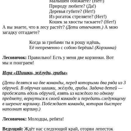
Малышей обижаете? (Нет!)
Природу любите? (Да!)
Деревья губите? (Нет!)
Из рогаток стреляете? (Нет!)
Кошек за хвосты таскаете? (Нет!)
А вы знаете, что в лесу растёт?
(Дети отвечают.)
А мою
загадку отгадаете?
Когда за грибами ты в рощу идёшь,
Её непременно с собою берёшь!
(Корзинка)
Лесовичок:
Правильно! Есть у меня две корзинки. Вот
мы и поиграем!
Игра «Шишки, жёлуди, грибы»
(Дети делятся на две команды, перед которыми два ряда из 3
обручей. В обручах шишки, жёлуди, грибы. Задача детей —
пробежать вдоль обручей, взять из каждого по одному
предмету, вернуться к своей команде и передать следующему
в шеренге корзинку. Побеждает команда, которая быстрее
наполнит корзину.)
Лесовичок:
Молодцы, ребята!
Ведущий:
Ждёт нас следующий край, оторви лепесток