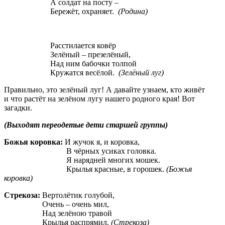
А солдат на посту –
Бережёт, охраняет.
(Родина)
Расстилается ковёр
Зелёный – презелёный,
Над ним бабочки толпой
Кружатся весёлой.
(Зелёный луг)
Правильно, это зелёный луг! А давайте узнаем, кто живёт
и что растёт на зелёном лугу нашего родного края! Вот
загадки.
(Выходят переодетые дети старшей группы)
Божья коровка:
И жучок я, и коровка,
В чёрных усиках головка.
Я нарядней многих мошек.
Крылья красные, в горошек.
(Божья
коровка)
Стрекоза:
Вертолётик голубой,
Очень – очень мил,
Над зелёною травой
Крылья распрямил.
(Стрекоза)