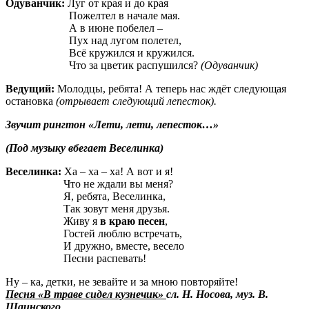
Одуванчик:
Луг от края и до края
Пожелтел в начале мая.
А в июне побелел –
Пух над лугом полетел,
Всё кружился и кружился.
Что за цветик распушился?
(Одуванчик)
Ведущий:
Молодцы, ребята! А теперь нас ждёт следующая
остановка
(отрывает
следующий лепесток).
Звучит рингтон «Лети, лети, лепесток…»
(Под музыку вбегает Веселинка)
Веселинка:
Ха – ха – ха! А вот и я!
Что не ждали вы меня?
Я, ребята, Веселинка,
Так зовут меня друзья.
Живу я
в краю песен
,
Гостей люблю встречать,
И дружно, вместе, весело
Песни распевать!
Ну – ка, детки, не зевайте и за мною повторяйте!
Песня «В траве сидел кузнечик»
сл.
Н. Носова,
муз. В.
Шаинского