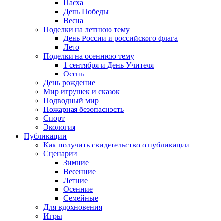
Пасха
День Победы
Весна
Поделки на летнюю тему
День России и российского флага
Лето
Поделки на осеннюю тему
1 сентября и День Учителя
Осень
День рождение
Мир игрушек и сказок
Подводный мир
Пожарная безопасность
Спорт
Экология
Публикации
Как получить свидетельство о публикации
Сценарии
Зимние
Весенние
Летние
Осенние
Семейные
Для вдохновения
Игры