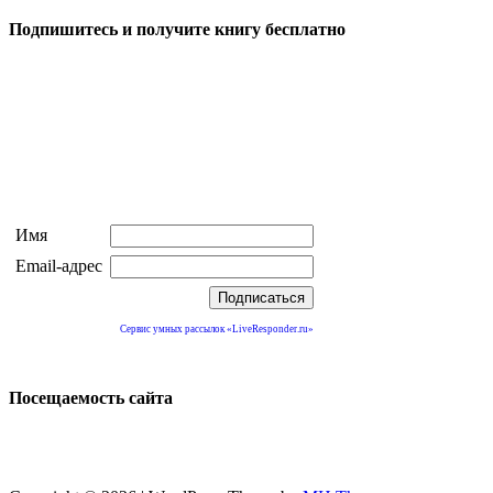
Подпишитесь и получите книгу бесплатно
Имя
Email-адрес
Сервис умных рассылок «LiveResponder.ru»
Посещаемость сайта