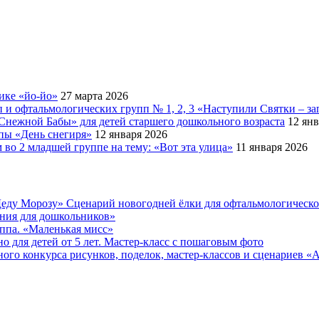
ике «йо-йо»
27 марта 2026
 и офтальмологических групп № 1, 2, 3 «Наступили Святки – за
Снежной Бабы» для детей старшего дошкольного возраста
12 янв
ппы «День снегиря»
12 января 2026
во 2 младшей группе на тему: «Вот эта улица»
11 января 2026
еду Морозу» Сценарий новогодней ёлки для офтальмологическ
ения для дошкольников»
уппа. «Маленькая мисс»
 для детей от 5 лет. Мастер-класс с пошаговым фото
онкурса рисунков, поделок, мастер-классов и сценариев «Ах