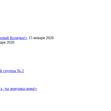
певай Колядки!»
15 января 2026
аря 2026
ой группы № 2
, ты зимушка-зима!»