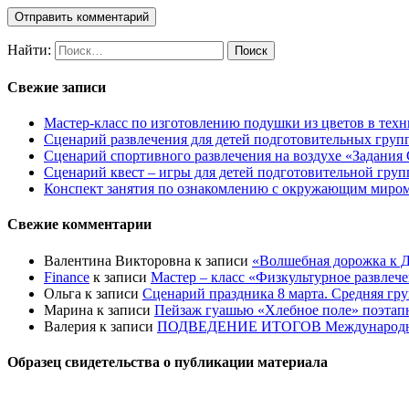
Найти:
Свежие записи
Мастер-класс по изготовлению подушки из цветов в техн
Сценарий развлечения для детей подготовительных групп
Сценарий спортивного развлечения на воздухе «Задания 
Сценарий квест – игры для детей подготовительной гру
Конспект занятия по ознакомлению с окружающим миром 
Свежие комментарии
Валентина Викторовна
к записи
«Волшебная дорожка к Д
Finance
к записи
Мастер – класс «Физкультурное развлеч
Ольга
к записи
Сценарий праздника 8 марта. Средняя гр
Марина
к записи
Пейзаж гуашью «Хлебное поле» поэтапно
Валерия
к записи
ПОДВЕДЕНИЕ ИТОГОВ Международного к
Образец свидетельства о публикации материала