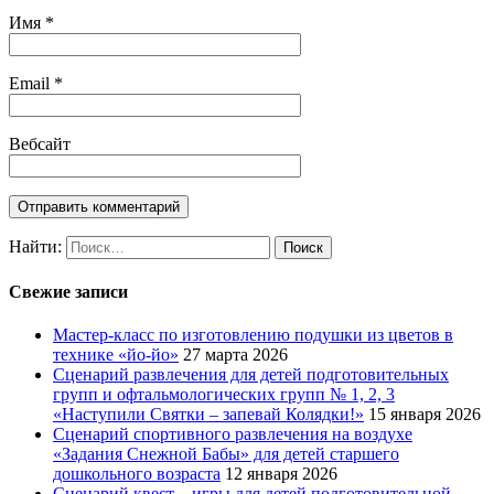
Имя
*
Email
*
Вебсайт
Найти:
Свежие записи
Мастер-класс по изготовлению подушки из цветов в
технике «йо-йо»
27 марта 2026
Сценарий развлечения для детей подготовительных
групп и офтальмологических групп № 1, 2, 3
«Наступили Святки – запевай Колядки!»
15 января 2026
Сценарий спортивного развлечения на воздухе
«Задания Снежной Бабы» для детей старшего
дошкольного возраста
12 января 2026
Сценарий квест – игры для детей подготовительной