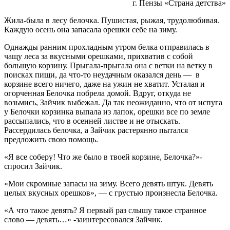
г. Пензы «Страна детства»
Жила-была в лесу белочка. Пушистая, рыжая, трудолюбивая.
Каждую осень она запасала орешки себе на зиму.
Однажды ранним прохладным утром белка отправилась в
чащу леса за вкусными орешками, прихватив с собой
большую корзину. Прыгала-прыгала она с ветки на ветку в
поисках пищи, да что-то неудачным оказался день — в
корзине всего ничего, даже на ужин не хватит. Усталая и
огорченная Белочка побрела домой. Вдруг, откуда не
возьмись, Зайчик выбежал. Да так неожиданно, что от испуга
у Белочки корзинка выпала из лапок, орешки все по земле
рассыпались, что в осенней листве и не отыскать.
Рассердилась белочка, а Зайчик растерянно пытался
предложить свою помощь.
«Я все соберу! Что же было в твоей корзине, Белочка?»-
спросил Зайчик.
«Мои скромные запасы на зиму. Всего девять штук. Девять
целых вкусных орешков», — с грустью произнесла Белочка.
«А что такое девять? Я первый раз слышу такое странное
слово — девять…» -заинтересовался Зайчик.