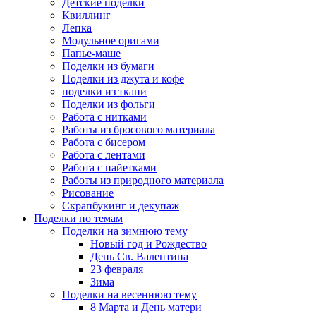
Детские поделки
Квиллинг
Лепка
Модульное оригами
Папье-маше
Поделки из бумаги
Поделки из джута и кофе
поделки из ткани
Поделки из фольги
Работа с нитками
Работы из бросового материала
Работа с бисером
Работа с лентами
Работа с пайетками
Работы из природного материала
Рисование
Скрапбукинг и декупаж
Поделки по темам
Поделки на зимнюю тему
Новый год и Рождество
День Св. Валентина
23 февраля
Зима
Поделки на весеннюю тему
8 Марта и День матери