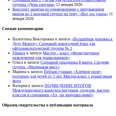
группы «День снегиря»
12 января 2026
Конспект занятия по ознакомлению с окружающим
миром во 2 младшей группе на тему: «Вот эта улица»
11
января 2026
Свежие комментарии
Валентина Викторовна
к записи
«Волшебная дорожка к
Деду Морозу» Сценарий новогодней ёлки для
офтальмологической группы № 2
Finance
к записи
Мастер – класс «Физкультурное
развлечения для дошкольников»
Ольга
к записи
Сценарий праздника 8 марта. Средняя
группа. «Маленькая мисс»
Марина
к записи
Пейзаж гуашью «Хлебное поле»
поэтапно для детей от 5 лет. Мастер-класс с пошаговым
фото
Валерия
к записи
ПОДВЕДЕНИЕ ИТОГОВ
Международного конкурса рисунков, поделок, мастер-
классов и сценариев «Ах, ты зимушка-зима!»
Образец свидетельства о публикации материала