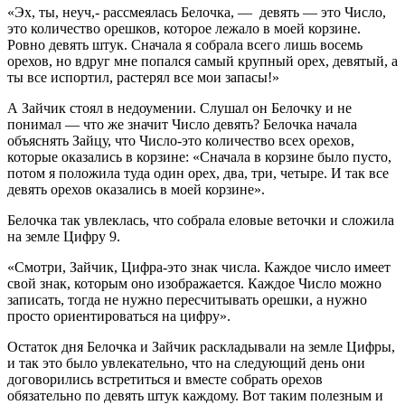
«Эх, ты, неуч,- рассмеялась Белочка, — девять — это Число,
это количество орешков, которое лежало в моей корзине.
Ровно девять штук. Сначала я собрала всего лишь восемь
орехов, но вдруг мне попался самый крупный орех, девятый, а
ты все испортил, растерял все мои запасы!»
А Зайчик стоял в недоумении. Слушал он Белочку и не
понимал — что же значит Число девять? Белочка начала
объяснять Зайцу, что Число-это количество всех орехов,
которые оказались в корзине: «Сначала в корзине было пусто,
потом я положила туда один орех, два, три, четыре. И так все
девять орехов оказались в моей корзине».
Белочка так увлеклась, что собрала еловые веточки и сложила
на земле Цифру 9.
«Смотри, Зайчик, Цифра-это знак числа. Каждое число имеет
свой знак, которым оно изображается. Каждое Число можно
записать, тогда не нужно пересчитывать орешки, а нужно
просто ориентироваться на цифру».
Остаток дня Белочка и Зайчик раскладывали на земле Цифры,
и так это было увлекательно, что на следующий день они
договорились встретиться и вместе собрать орехов
обязательно по девять штук каждому. Вот таким полезным и