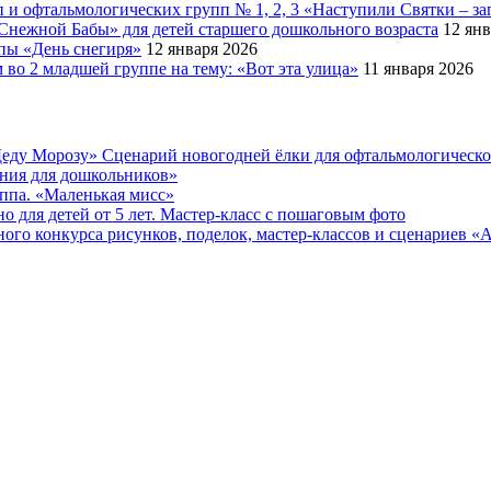
 и офтальмологических групп № 1, 2, 3 «Наступили Святки – за
Снежной Бабы» для детей старшего дошкольного возраста
12 янв
ппы «День снегиря»
12 января 2026
во 2 младшей группе на тему: «Вот эта улица»
11 января 2026
еду Морозу» Сценарий новогодней ёлки для офтальмологическ
ения для дошкольников»
уппа. «Маленькая мисс»
 для детей от 5 лет. Мастер-класс с пошаговым фото
онкурса рисунков, поделок, мастер-классов и сценариев «Ах