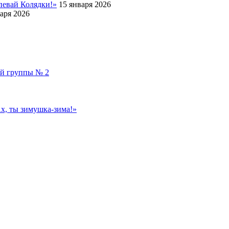
певай Колядки!»
15 января 2026
аря 2026
ой группы № 2
, ты зимушка-зима!»