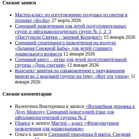
Свежие записи
Мастер-класс по изготовлению подушки из цветов в
технике «йо-йо»
27 марта 2026
Сценарий развлечения для детей подготовительных
групп и офтальмологических групп № 1, 2, 3
«Наступили Святки – запевай Колядки!»
15 января 2026
Сценарий спортивного развлечения на воздухе
«Задания Снежной Бабы» для детей старшего
дошкольного возраста
12 января 2026
Сценарий квест – игры для детей подготовительной
группы «День снегиря»
12 января 2026
Конспект занятия по ознакомлению с окружающим
миром во 2 младшей группе на тему: «Вот эта улица»
11
января 2026
Свежие комментарии
Валентина Викторовна
к записи
«Волшебная дорожка к
Деду Морозу» Сценарий новогодней ёлки для
офтальмологической группы № 2
Finance
к записи
Мастер – класс «Физкультурное
развлечения для дошкольников»
Ольга
к записи
Сценарий праздника 8 марта. Средняя