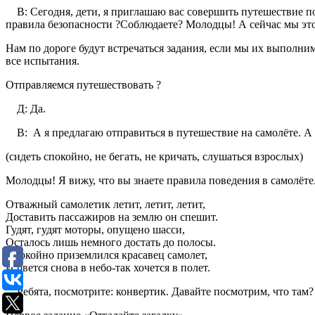
В: Сегодня, дети, я приглашаю вас совершить путешествие по 
правила безопасности ?Соблюдаете? Молодцы! А сейчас мы это
Нам по дороге будут встречаться задания, если мы их выполни
все испытания.
Отправляемся путешествовать ?
Д: Да.
В: А я предлагаю отправиться в путешествие на самолёте. А с
(сидеть спокойно, не бегать, не кричать, слушаться взрослых)
Молодцы! Я вижу, что вы знаете правила поведения в самолёте.
Отважный самолетик летит, летит, летит,
Доставить пассажиров на землю он спешит.
Гудят, гудят моторы, опущено шасси,
Осталось лишь немного достать до полосы.
Спокойно приземлился красавец самолет,
И рвется снова в небо-так хочется в полет.
Ребята, посмотрите: конвертик. Давайте посмотрим, что там?