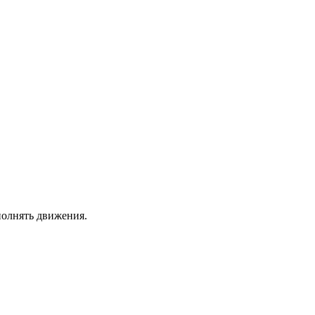
давайте вспомним.
хода нет,
 подожди,
– проходи.
полнять движения.