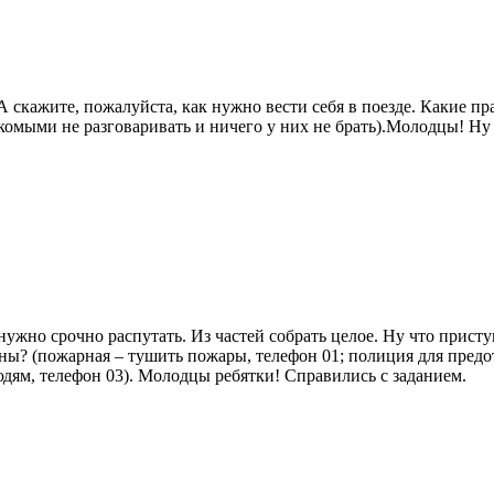
сигналы светофора.
 скажите, пожалуйста, как нужно вести себя в поезде. Какие прав
комыми не разговаривать и ничего у них не брать).Молодцы! Ну 
ужно срочно распутать. Из частей собрать целое. Ну что прист
ы? (пожарная – тушить пожары, телефон 01; полиция для пред
дям, телефон 03). Молодцы ребятки! Справились с заданием.