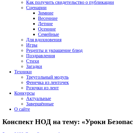
Как получить свидетельство о публикации
Сценарии
Зимние
Весенние
Летние
Осенние
Семейные
Для вдохновения
Игры
Рецепты и украшение блюд
Поздравления
Стихи
Загадки
Техники
Треугольный модуль
Фенечка из ленточек
Розочки из лент
Конкурсы
Актуальные
Завершённые
О сайте
Конспект НОД на тему: «Уроки Безопас