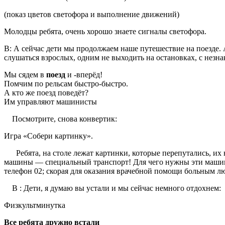
(показ цветов светофора и выполнение движений)
Молодцы ребята, очень хорошо знаете 
В: А сейчас дети мы продолжаем наше путешествие на поезде. А
слушаться взрослых, одним не выходить на остановках, с незна
Мы сядем в
поезд
и -вперёд!
Помчим по рельсам быстро-быстро.
А кто же поезд поведёт?
Им управляют машинисты
Посмотрите, снова конвертик:
Игра «Собери картинку».
Ребята, на столе лежат картинки, которые перепутались, их н
машины — специальный транспорт! Для чего нужны эти машин
телефон 02; скорая для оказания врачебной помощи больным лю
В : Дети, я думаю вы устали и мы сейчас немного отдохнем:
Физкультминутка
Все ребята дружно встали