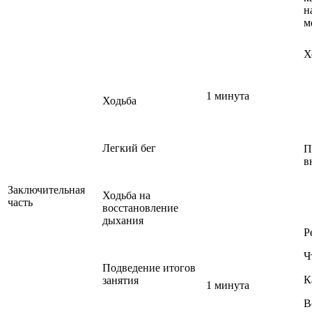
н
м
Х
1 минута
Ходьба
Легкий бег
П
в
Заключительная
Ходьба на
часть
восстановление
дыхания
Р
Ч
Подведение итогов
К
занятия
1 минута
В