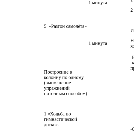
1 минута
2 
5. «Разгон самолёта»
И
Н
1 минута
х
-
н
п
Построение в
колонну по одному
(выполнение
упражнений
поточным способом)
1 «Ходьба по
гимнастической
доске».
-