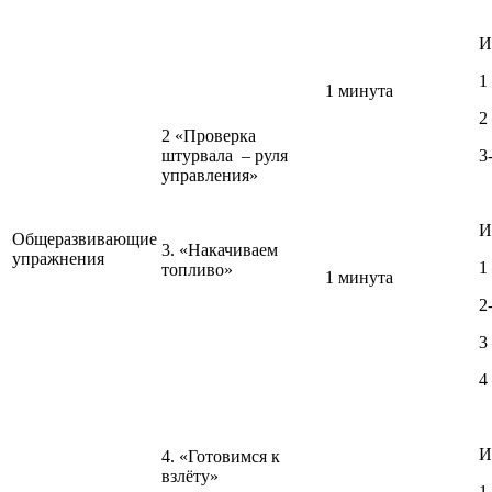
И
1
1 минута
2
2 «Проверка
штурвала – руля
3
управления»
И
Общеразвивающие
3. «Накачиваем
упражнения
1
топливо»
1 минута
2
3
4 
И
4. «Готовимся к
взлёту»
1