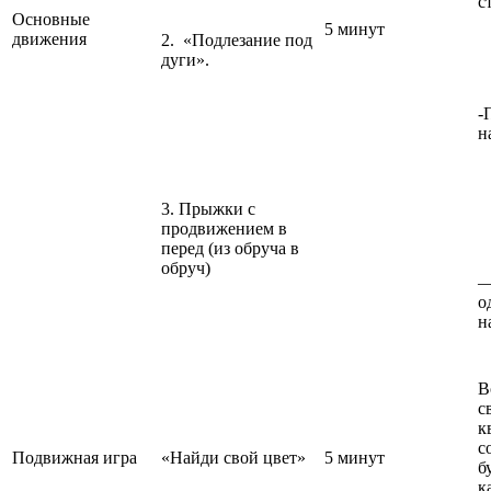
с
Основные
5 минут
движения
2. «Подлезание под
дуги».
-
н
3. Прыжки с
продвижением в
перед (из обруча в
обруч)
—
о
н
В
с
к
с
Подвижная игра
«Найди свой цвет»
5 минут
б
к