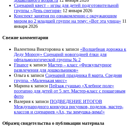
дошкольного возраста
12 января 2026
Сценарий квест – игры для детей подготовительной
группы «День снегиря»
12 января 2026
Конспект занятия по ознакомлению с окружающим
миром во 2 младшей группе на тему: «Вот эта улица»
11
января 2026
Свежие комментарии
Валентина Викторовна
к записи
«Волшебная дорожка к
Деду Морозу» Сценарий новогодней ёлки для
офтальмологической группы № 2
Finance
к записи
Мастер – класс «Физкультурное
развлечения для дошкольников»
Ольга
к записи
Сценарий праздника 8 марта. Средняя
группа. «Маленькая мисс»
Марина
к записи
Пейзаж гуашью «Хлебное поле»
поэтапно для детей от 5 лет. Мастер-класс с пошаговым
фото
Валерия
к записи
ПОДВЕДЕНИЕ ИТОГОВ
Международного конкурса рисунков, поделок, мастер-
классов и сценариев «Ах, ты зимушка-зима!»
Образец свидетельства о публикации материала