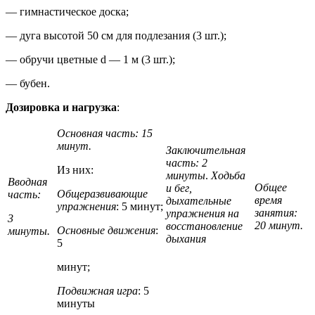
— гимнастическое доска;
— дуга высотой 50 см для подлезания (3 шт.);
— обручи цветные d — 1 м (3 шт.);
— бубен.
Дозировка и нагрузка
:
Основная часть: 15
минут.
Заключительная
часть: 2
Из них:
минуты
.
Ходьба
Вводная
Общее
и бег,
Общеразвивающие
часть:
время
дыхательные
упражнения
: 5 минут;
занятия:
упражнения на
3
20 минут.
восстановление
Основные движения
:
минуты.
дыхания
5
минут;
Подвижная игра
: 5
минуты