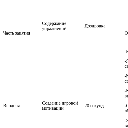
Содержание
Дозировка
упражнений
Часть занятия
О
-
-
с
-
с
-
в
Создание игровой
Вводная
20 секунд
-
мотивации
л
-
в