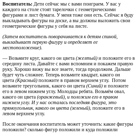
Воспитатель:
Дети сейчас мы с вами поиграем. У вас у
каждого на столе стоят тарелочки с геометрическими
фигурами и лист бумаги. У меня тоже они есть. Сейчас я буду
выкладывать фигуры на доске, а вы должны выложить свои
геометрические фигуры у себя на листе.
(Затем воспитатель поворачивается к детям спиной,
выкладывает первую фигуру и определяет ее
местоположение)
.
— Возьмите круг, какого он цвета
(желтый)
и положите его в
середину листа. Давайте с вами вспомним и покажем правую
руку. Хорошо вижу вы все знаете, тогда продолжим. Дальше
будет чуть сложнее. Теперь возьмите квадрат, какого он
цвета
(Красный)
положите в правом верхнем углу. Потом
возьмите треугольник, какого он цвета
(Синий)
и положите
его в левом нижнем углу. Молодцы ребята. Возьмём овал,
какого он цвета
(оранжевый), и положим его в правом
нижнем углу. И у нас осталась последняя фигура, это
прямоугольник, какого он цвета (зеленый)
, положите его в
левом верхнем углу.
После окончания воспитатель может уточнить: какие фигуры
положили? сколько фигур положили и куда положили