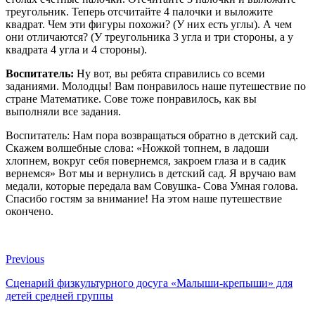
треугольник. Теперь отсчитайте 4 палочки и выложите
квадрат. Чем эти фигуры похожи? (У них есть углы). А чем
они отличаются? (У треугольника 3 угла и три стороны, а у
квадрата 4 угла и 4 стороны).
Воспитатель:
Ну вот, вы ребята справились со всеми
заданиями. Молодцы! Вам понравилось наше путешествие по
стране Математике. Сове тоже понравилось, как вы
выполняли все задания.
Воспитатель: Нам пора возвращаться обратно в детский сад.
Скажем волшебные слова: «Ножкой топнем, в ладоши
хлопнем, вокруг себя повернемся, закроем глаза и в садик
вернемся» Вот мы и вернулись в детский сад. Я вручаю вам
медали, которые передала вам Совушка- Сова Умная голова.
Спасибо гостям за внимание! На этом наше путешествие
окончено.
Previous
Сценарий физкультурного досуга «Малыши-крепыши» для
детей средней группы