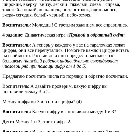
широкий, вверху- внизу, легкий- тяжелый, слева – справа,
толстый- тонкий, день- ночь, пол- потолок, один- много,
вчера- сегодня, белый- черный, небо- земля.
Воспитатель:
Молодцы! С третьим заданием все справились.
4 задание:
Дидактическая игра
«Прямой и обратный счёт»
Воспитатель:
А теперь у каждого у вас на тарелочках лежат
цифры, они все перепутались. Помогите каждой цифре встать
на своё место. Расставьте их по порядку от меньшего к
большему
(каждый ребенок индивидуально выкладывает
числовой ряд при помощи цифр от 1 до 5)
.
Предлагаю посчитать числа по порядку, и обратно посчитали.
Воспитатель: А давайте проверим, какую цифру вы
поставили между 3 и 5.
Между цифрами 3 и 5 стоит цифра? (4)
Воспитатель:
Какую цифру вы поставили между 1 и 3?
Дети:
Между 1 и 3 стоит цифра 2.
Воспитатель:
Вы отлично справились с заданием. Теперь