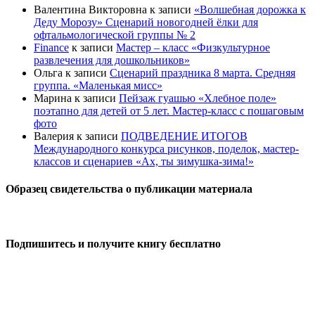
Валентина Викторовна
к записи
«Волшебная дорожка к
Деду Морозу» Сценарий новогодней ёлки для
офтальмологической группы № 2
Finance
к записи
Мастер – класс «Физкультурное
развлечения для дошкольников»
Ольга
к записи
Сценарий праздника 8 марта. Средняя
группа. «Маленькая мисс»
Марина
к записи
Пейзаж гуашью «Хлебное поле»
поэтапно для детей от 5 лет. Мастер-класс с пошаговым
фото
Валерия
к записи
ПОДВЕДЕНИЕ ИТОГОВ
Международного конкурса рисунков, поделок, мастер-
классов и сценариев «Ах, ты зимушка-зима!»
Образец свидетельства о публикации материала
Подпишитесь и получите книгу бесплатно