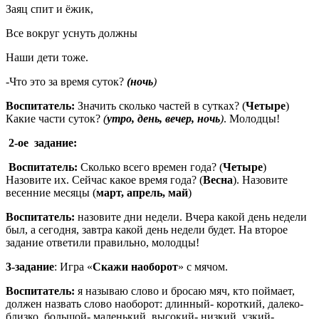
Заяц спит и ёжик,
Все вокруг уснуть должны
Наши дети тоже.
-Что это за время суток?
(ночь
)
Воспитатель:
Значить сколько частей в сутках? (
Четыре
)
Какие части суток?
(
утро, день, вечер, ночь
)
. Молодцы!
2-ое задание:
Воспитатель:
Сколько всего времен года? (
Четыре
)
Назовите их. Сейчас какое время года? (
Весна
). Назовите
весенние месяцы (
март, апрель, май
)
Воспитатель:
назовите дни недели. Вчера какой день недели
был, а сегодня, завтра какой день недели будет. На второе
задание ответили правильно, молодцы!
3-задание
: Игра «
Скажи наоборот
» с мячом.
Воспитатель:
я называю слово и бросаю мяч, кто поймает,
должен назвать слово наоборот: длинный- короткий, далеко-
близко, большой- маленький, высокий- низкий, узкий-