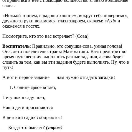
отправиться в нее с помощью волшебства. Я знаю волшебные
слова:
«Ножкой топнем, в ладоши хлопнем, вокруг себя повернемся,
дружно за руки возьмемся, глаза закроем, скажем: «Ах!» и
окажемся в гостях.
Посмотрите, кто это нас встречает? (Сова)
Воспитатель:
Правильно, это совушка-сова, умная голова!
Она, дети повелитель страны Математики. Вам предстоит во
время путешествия выполнить разные задания, а сова будет
следить за тем, как вы эти задания будете выполнять. Ну, что в
путь!
А вот и первое задание— нам нужно отгадать загадки!
Солнце яркое встаёт,
Петушок в саду поёт,
Наши дети просыпаются
В детский садик собираются!
— Когда это бывает?
(утром
)