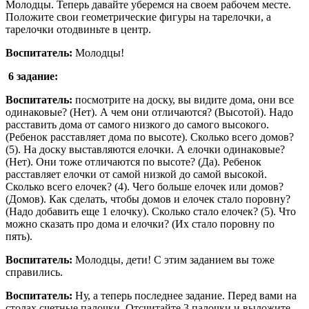
Молодцы. Теперь давайте уберемся на своем рабочем месте.
Положите свои геометрические фигуры на тарелочки, а
тарелочки отодвиньте в центр.
Воспитатель:
Молодцы!
6 задание:
Воспитатель:
посмотрите на доску, вы видите дома, они все
одинаковые? (Нет). А чем они отличаются? (Высотой). Надо
расставить дома от самого низкого до самого высокого.
(Ребенок расставляет дома по высоте). Сколько всего домов?
(5). На доску выставляются елочки. А елочки одинаковые?
(Нет). Они тоже отличаются по высоте? (Да). Ребенок
расставляет елочки от самой низкой до самой высокой.
Сколько всего елочек? (4). Чего больше елочек или домов?
(Домов). Как сделать, чтобы домов и елочек стало поровну?
(Надо добавить еще 1 елочку). Сколько стало елочек? (5). Что
можно сказать про дома и елочки? (Их стало поровну по
пять).
Воспитатель:
Молодцы, дети! С этим заданием вы тоже
справились.
Воспитатель:
Ну, а теперь последнее задание. Перед вами на
столах счетные палочки. Отсчитайте 3 палочки и выложите