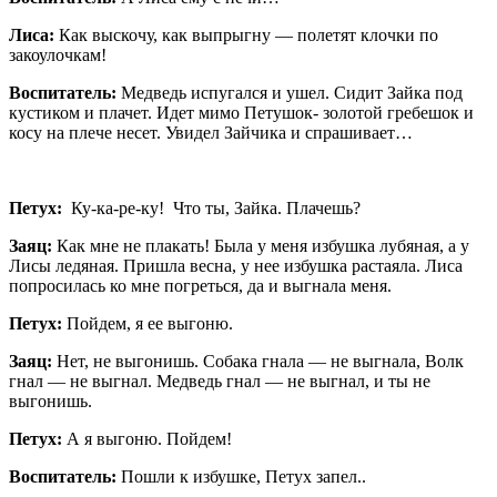
Лиса:
Как выскочу, как выпрыгну — полетят клочки по
закоулочкам!
Воспитатель:
Медведь испугался и ушел. Сидит Зайка под
кустиком и плачет. Идет мимо Петушок- золотой гребешок и
косу на плече несет. Увидел Зайчика и спрашивает…
Петух:
Ку-ка-ре-ку! Что ты, Зайка. Плачешь?
Заяц:
Как мне не плакать! Была у меня избушка лубяная, а у
Лисы ледяная. Пришла весна, у нее избушка растаяла. Лиса
попросилась ко мне погреться, да и выгнала меня.
Петух:
Пойдем, я ее выгоню.
Заяц:
Нет, не выгонишь. Собака гнала — не выгнала, Волк
гнал — не выгнал. Медведь гнал — не выгнал, и ты не
выгонишь.
Петух:
А я выгоню. Пойдем!
Воспитатель:
Пошли к избушке, Петух запел..