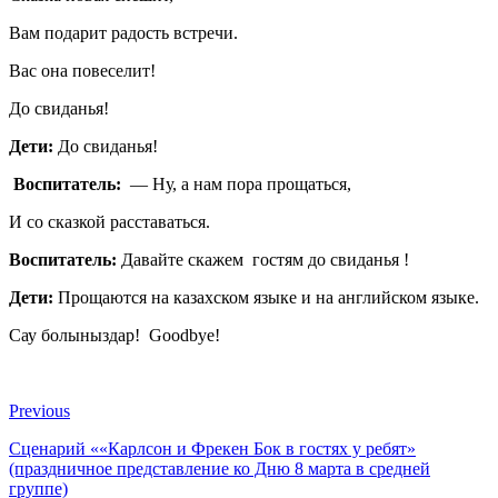
Вам подарит радость встречи.
Вас она повеселит!
До свиданья!
Дети:
До свиданья!
Воспитатель:
— Ну, а нам пора прощаться,
И со сказкой расставаться.
Воспитатель:
Давайте скажем гостям до свиданья !
Дети:
Прощаются на казахском языке и на английском языке.
Сау болыныздар! Goodbye!
Previous
Сценарий ««Карлсон и Фрекен Бок в гостях у ребят»
(праздничное представление ко Дню 8 марта в средней
группе)