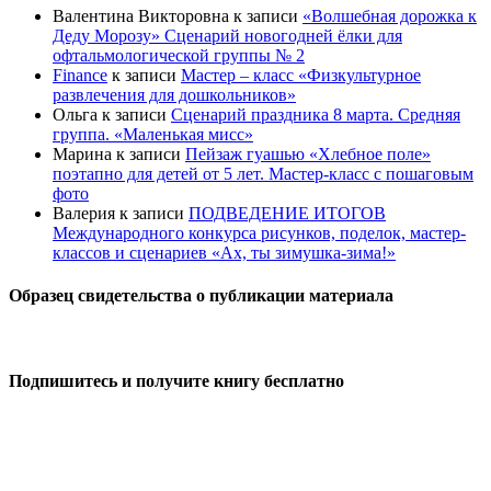
Валентина Викторовна
к записи
«Волшебная дорожка к
Деду Морозу» Сценарий новогодней ёлки для
офтальмологической группы № 2
Finance
к записи
Мастер – класс «Физкультурное
развлечения для дошкольников»
Ольга
к записи
Сценарий праздника 8 марта. Средняя
группа. «Маленькая мисс»
Марина
к записи
Пейзаж гуашью «Хлебное поле»
поэтапно для детей от 5 лет. Мастер-класс с пошаговым
фото
Валерия
к записи
ПОДВЕДЕНИЕ ИТОГОВ
Международного конкурса рисунков, поделок, мастер-
классов и сценариев «Ах, ты зимушка-зима!»
Образец свидетельства о публикации материала
Подпишитесь и получите книгу бесплатно