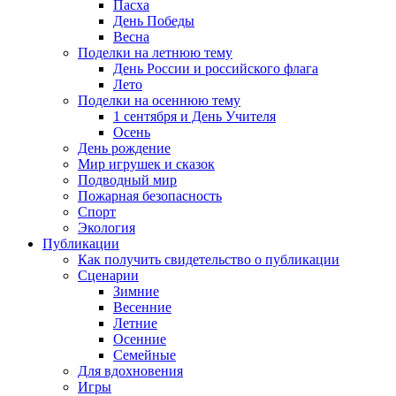
Пасха
День Победы
Весна
Поделки на летнюю тему
День России и российского флага
Лето
Поделки на осеннюю тему
1 сентября и День Учителя
Осень
День рождение
Мир игрушек и сказок
Подводный мир
Пожарная безопасность
Спорт
Экология
Публикации
Как получить свидетельство о публикации
Сценарии
Зимние
Весенние
Летние
Осенние
Семейные
Для вдохновения
Игры