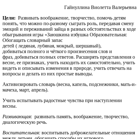
Гайнуллина Виолетта Валерьевна
Цели:
Развивать воображение, творчество, помочь детям
понять, что можно по-разному сыграть роль, передавая смену
эмоций и переживаний зайца в разных обстоятельствах в ходе
обыгрывания игры «Заюшкина избушка Образовательная:
Обогащать словарный запас
детей ( ледяная, лубяная, мокрый, шершавый),
добиваться полного и чёткого произнесения слов и
фраз, добиваться полных ответов. Расширять представления о
весне, ее признаках, учить находить их самостоятельно, учить
видеть и описывать изменения в природе, учить отвечать на
вопросы и делать из них простые выводы.
Активизировать словарь (весна, капель, подснежники, мать-и-
мачеха, март, апрель).
Учить испытывать радостные чувства при наступлении
весны.
Развивающая
: развивать память, воображение, творчество,
диалогическую речь.
Воспитательная:
воспитывать доброжелательные отношения
между детьми, обогащать способы их игрового