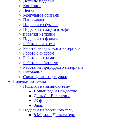
Детские поделки
Квиллинг
Лепка
Модульное оригами
Папье-маше
Поделки из бумаги
Поделки из джута и кофе
поделки из ткани
Поделки из фольги
Работа с нитками
Работы из бросового материала
Работа с бисером
Работа с лентами
Работа с пайетками
Работы из природного материала
Рисование
Скрапбукинг и декупаж
Поделки по темам
Поделки на зимнюю тему
Новый год и Рождество
День Св. Валентина
23 февраля
Зима
Поделки на весеннюю тему
8 Марта и День матери