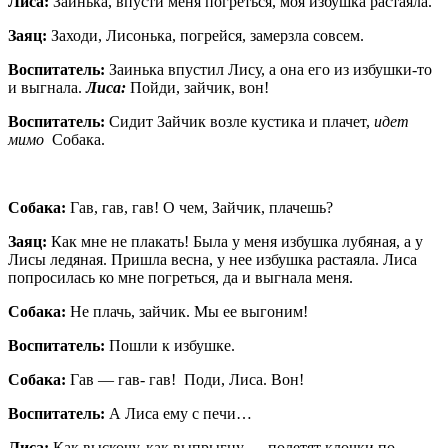
Лиса:
Заинька, впусти меня погреться, моя избушка растаяла.
Заяц:
Заходи, Лисонька, погрейся, замерзла совсем.
Воспитатель:
Заинька впустил Лису, а она его из избушки-то
и выгнала.
Лиса:
Пойди, зайчик, вон!
Воспитатель:
Сидит Зайчик возле кустика и плачет,
идет
мимо
Собака.
Собака:
Гав, гав, гав!
О чем, Зайчик, плачешь?
Заяц:
Как мне не плакать! Была у меня избушка лубяная, а у
Лисы ледяная. Пришла весна, у нее избушка растаяла. Лиса
попросилась ко мне погреться, да и выгнала меня.
Собака:
Не плачь, зайчик. Мы ее выгоним!
Воспитатель:
Пошли к избушке.
Собака:
Гав — гав- гав! Поди, Лиса. Вон!
Воспитатель:
А Лиса ему с печи…
Лиса:
Как выскочу, как выпрыгну — полетят клочки по