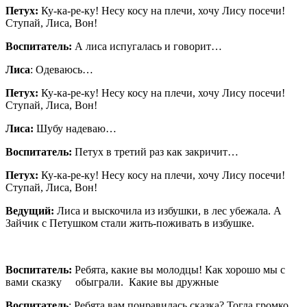
Петух:
Ку-ка-ре-ку! Несу косу на плечи, хочу Лису посечи!
Ступай, Лиса, Вон!
Воспитатель:
А лиса испугалась и говорит…
Лиса
: Одеваюсь…
Петух:
Ку-ка-ре-ку! Несу косу на плечи, хочу Лису посечи!
Ступай, Лиса, Вон!
Лиса:
Шубу надеваю…
Воспитатель:
Петух в третий раз как закричит…
Петух:
Ку-ка-ре-ку! Несу косу на плечи, хочу Лису посечи!
Ступай, Лиса, Вон!
Ведущий:
Лиса и выскочила из избушки, в лес убежала. А
Зайчик с Петушком стали жить-поживать в избушке.
Воспитатель:
Ребята, какие вы молодцы! Как хорошо мы с
вами сказку обыграли. Какие вы дружные
Воспитатель
: Ребята вам понравилась сказка? Тогда громко