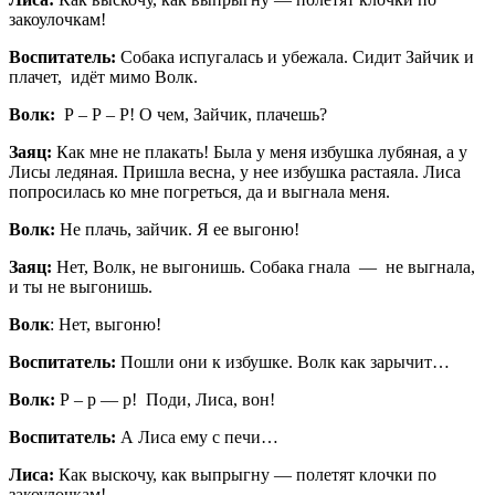
закоулочкам!
Воспитатель:
Собака испугалась и убежала. Сидит Зайчик и
плачет, идёт мимо Волк.
Волк:
Р – Р – Р! О чем, Зайчик, плачешь?
Заяц:
Как мне не плакать! Была у меня избушка лубяная, а у
Лисы ледяная. Пришла весна, у нее избушка растаяла. Лиса
попросилась ко мне погреться, да и выгнала меня.
Волк:
Не плачь, зайчик. Я ее выгоню!
Заяц:
Нет, Волк, не выгонишь. Собака гнала — не выгнала,
и ты не выгонишь.
Волк
: Нет, выгоню!
Воспитатель:
Пошли они к избушке. Волк как зарычит…
Волк:
Р – р — р! Поди, Лиса, вон!
Воспитатель:
А Лиса ему с печи…
Лиса:
Как выскочу, как выпрыгну — полетят клочки по
закоулочкам!