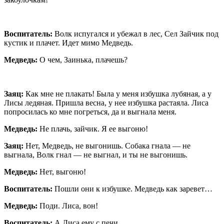
Воспитатель:
Волк испугался и убежал в лес, Сел Зайчик под
кустик и плачет. Идет мимо Медведь.
Медведь:
О чем, Заинька, плачешь?
Заяц:
Как мне не плакать! Была у меня избушка лубяная, а у
Лисы ледяная. Пришла весна, у нее избушка растаяла. Лиса
попросилась ко мне погреться, да и выгнала меня.
Медведь:
Не плачь, зайчик. Я ее выгоню!
Заяц:
Нет, Медведь, не выгонишь. Собака гнала — не
выгнала, Волк гнал — не выгнал, и ты не выгонишь.
Медведь:
Нет, выгоню!
Воспитатель:
Пошли они к избушке. Медведь как заревет…
Медведь:
Поди. Лиса, вон!
Воспитатель:
А Лиса ему с печи…