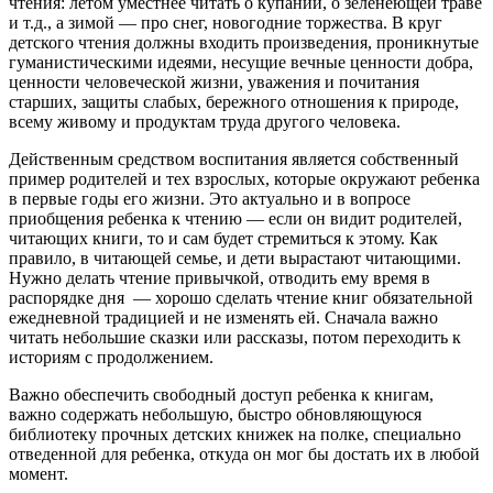
чтения: летом уместнее читать о купании, о зеленеющей траве
и т.д., а зимой — про снег, новогодние торжества. В круг
детского чтения должны входить произведения, проникнутые
гуманистическими идеями, несущие вечные ценности добра,
ценности человеческой жизни, уважения и почитания
старших, защиты слабых, бережного отношения к природе,
всему живому и продуктам труда другого человека.
Действенным средством воспитания является собственный
пример родителей и тех взрослых, которые окружают ребенка
в первые годы его жизни. Это актуально и в вопросе
приобщения ребенка к чтению — если он видит родителей,
читающих книги, то и сам будет стремиться к этому. Как
правило, в читающей семье, и дети вырастают читающими.
Нужно делать чтение привычкой, отводить ему время в
распорядке дня — хорошо сделать чтение книг обязательной
ежедневной традицией и не изменять ей. Сначала важно
читать небольшие сказки или рассказы, потом переходить к
историям с продолжением.
Важно обеспечить свободный доступ ребенка к книгам,
важно содержать небольшую, быстро обновляющуюся
библиотеку прочных детских книжек на полке, специально
отведенной для ребенка, откуда он мог бы достать их в любой
момент.