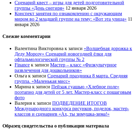
Сценарий квест – игры для детей подготовительной
группы «День снегиря»
12 января 2026
Конспект занятия по ознакомлению с окружающим
миром во 2 младшей группе на тему: «Вот эта улица»
11
января 2026
Свежие комментарии
Валентина Викторовна
к записи
«Волшебная дорожка к
Деду Морозу» Сценарий новогодней ёлки для
офтальмологической группы № 2
Finance
к записи
Мастер – класс «Физкультурное
развлечения для дошкольников»
Ольга
к записи
Сценарий праздника 8 марта. Средняя
группа. «Маленькая мисс»
Марина
к записи
Пейзаж гуашью «Хлебное поле»
поэтапно для детей от 5 лет. Мастер-класс с пошаговым
фото
Валерия
к записи
ПОДВЕДЕНИЕ ИТОГОВ
Международного конкурса рисунков, поделок, мастер-
классов и сценариев «Ах, ты зимушка-зима!»
Образец свидетельства о публикации материала