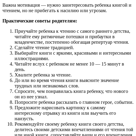
Важна мотивация — нужно заинтересовать ребенка книгой и
чтением, но не прибегать к насилию или угрозам.
Практические советы родителям:
Приучайте ребенка к чтению с самого раннего детства,
читайте ему ритмичные потешки и прибаутки в
младенчестве, постепенно обогащая репертуар чтения.
Сделайте чтение традицией.
Выбирайте книги с яркими, красивыми и интересными
иллюстрациями.
Читайте вслух с ребенком не менее 10 — 15 минут в
день.
Хвалите ребенка за чтение.
До или во время чтения книги выясните значение
трудных или незнакомых слов.
Спросите, чем понравилась книга ребенку, что нового
он из нее узнал.
Попросите ребенка рассказать о главном герое, событии.
Предложите нарисовать картинку к самому
интересному отрывку из книги или выучить его
наизусть.
Рекомендуйте своему ребенку книги своего детства,
делитесь своими детскими впечатлениями от чтения той
или иной книги, сопоставляйте ваши и его впечатления.