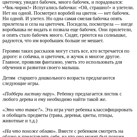
цветочку, увидел бабочек, много бабочек, и порадовался:
«Чик-чирик!» Испугались бабочки: «Ой, страшно!» и улетели.
Нет ни одной. Посмотрел воробей на цветок — нет бабочек.
Ни одной. И улетел. Но од­на самая смелая бабочка опять
прилетела и села на цветочек. Посидела, посмотрела — нигде
воробышка не видать и позвала еще бабочек. Они прилетели,
и опять стало бабочек много. Сидят, греются на солнышке,
радуются, что им воробышек больше не мешает.
Героями таких рассказов могут стать все, кто встречается по
дороге: и со­бачка, и цветочек, и жучок и многое другое.
Главное, проявляя фантазию, уметь это использовать для
обучения и развития своего малыша.
Детям старшего дошкольного возраста предлагаются
следующие игры.
«Подбери листику пару».
Ребенку предлагается листик с
любого дерева и ему необходимо найти такой же.
«Это что такое?».
Эта игра учит ребенка классифицировать
и обобщать предметы (трава, деревья, цветы, птицы,
животные и т.д.)
«На что похоже облако».
Вместе с ребенком смотреть на
облако и представлять себе, на что оно может быт похоже.