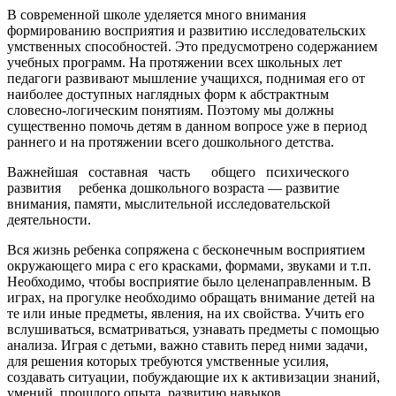
В современной школе уделяется много внимания
формированию восприятия и развитию исследовательских
умственных способностей. Это предусмотрено содержанием
учебных программ. На протяжении всех школьных лет
педагоги развивают мышление учащихся, поднимая его от
наиболее доступных наглядных форм к абстрактным
словесно-логическим понятиям. Поэтому мы должны
существенно помочь детям в данном вопросе уже в период
раннего и на протяжении всего дошкольного детства.
Важнейшая составная часть общего психического
развития ребенка дошкольного возраста — развитие
внимания, памяти, мыслительной исследовательской
деятельности.
Вся жизнь ребенка сопряжена с бесконечным восприятием
окружающего мира с его красками, формами, звуками и т.п.
Необходимо, чтобы восприятие было целенаправленным. В
играх, на прогулке необходимо обращать внимание детей на
те или иные предметы, явления, на их свойства. Учить его
вслушиваться, всматриваться, узнавать предметы с помощью
анализа. Играя с детьми, важно ставить перед ними задачи,
для решения которых требуются умственные усилия,
создавать ситуации, побуждающие их к активизации знаний,
умений, прошлого опыта, развитию навыков