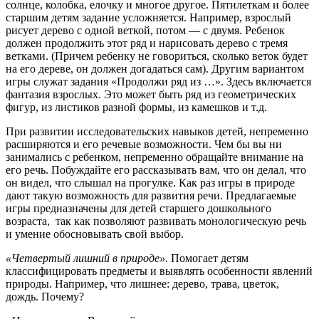
солнце, колобка, елочку и многое другое. Пятилеткам и более
старшим детям задание усложняется. Например, взрослый
рисует дерево с одной веткой, потом — с двумя. Ребенок
должен продолжить этот ряд и нарисовать дерево с тремя
ветками. (Причем ребенку не говориться, сколько веток будет
на его дереве, он должен догадаться сам). Другим вариантом
игры служат задания «Продолжи ряд из …». Здесь включается
фантазия взрослых. Это может быть ряд из геометрических
фигур, из листиков разной формы, из камешков и т.д.
При развитии исследовательских навыков детей, непременно
расширяются и его речевые возможности. Чем бы вы ни
занимались с ребенком, непременно обращайте внимание на
его речь. Побуждайте его рассказывать вам, что он делал, что
он видел, что слышал на прогулке. Как раз игры в природе
дают такую возможность для развития речи. Предлагаемые
игры предназначены для детей старшего дошкольного
возраста, так как позволяют развивать монологическую речь
и умение обосновывать свой выбор.
«Четвертый лишний в природе».
Помогает детям
классифицировать предметы и выявлять особенности явлений
природы. Например, что лишнее: дерево, трава, цветок,
дождь. Почему?