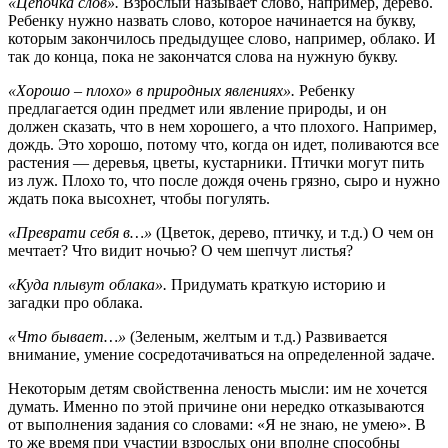
«Цепочка слов».
Взрослый называет слово, например, дерево.
Ребенку нуж­но назвать слово, которое начинается на букву,
которым закончилось преды­дущее слово, например, облако. И
так до конца, пока не закончатся слова на нужную букву.
«Хорошо – плохо» в природных явлениях».
Ребенку
предлагается один предмет или явление природы, и он
должен сказать, что в нем хорошего, а что плохого. Например,
дождь. Это хорошо, потому что, когда он идет, полива­ются все
растения — деревья, цветы, кустарники. Птички могут пить
из луж. Плохо то, что после дождя очень грязно, сыро и нужно
ждать пока высохнет, чтобы погулять.
«Преврати себя в…»
(Цветок, дерево, птичку, и т.д.) О чем он
мечтает? Что видит ночью? О чем шепчут листья?
«Куда плывут облака».
Придумать краткую историю и
загадки про облака.
«Что бывает…»
(Зеленым, желтым и т.д.) Развивается
внимание, умение сосредотачиваться на определенной задаче.
Некоторым детям свойственна леность мысли: им не хочется
думать. Именно по этой причине они нередко отказываются
от выполнения задания со словами: «Я не знаю, не умею». В
то же время при участии взрослых они вполне способны