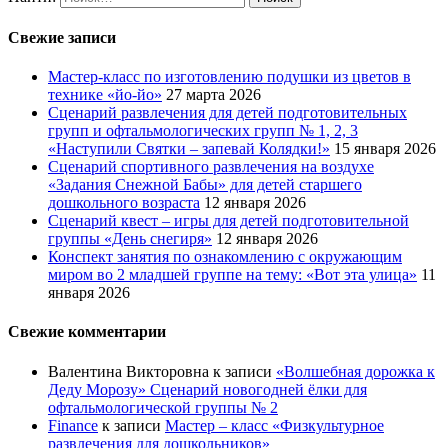
Свежие записи
Мастер-класс по изготовлению подушки из цветов в
технике «йо-йо»
27 марта 2026
Сценарий развлечения для детей подготовительных
групп и офтальмологических групп № 1, 2, 3
«Наступили Святки – запевай Колядки!»
15 января 2026
Сценарий спортивного развлечения на воздухе
«Задания Снежной Бабы» для детей старшего
дошкольного возраста
12 января 2026
Сценарий квест – игры для детей подготовительной
группы «День снегиря»
12 января 2026
Конспект занятия по ознакомлению с окружающим
миром во 2 младшей группе на тему: «Вот эта улица»
11
января 2026
Свежие комментарии
Валентина Викторовна
к записи
«Волшебная дорожка к
Деду Морозу» Сценарий новогодней ёлки для
офтальмологической группы № 2
Finance
к записи
Мастер – класс «Физкультурное
развлечения для дошкольников»