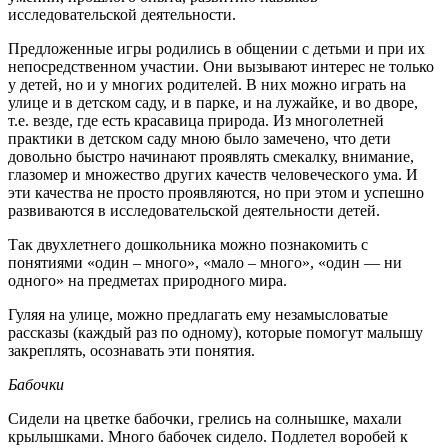
исследовательской деятельности.
Предложенные игры родились в общении с детьми и при их
непосредственном участии. Они вызывают интерес не только
у детей, но и у многих родителей. В них можно играть на
улице и в детском саду, и в парке, и на лужайке, и во дворе,
т.е. везде, где есть красавица природа. Из многолетней
практики в детском саду мною было замечено, что дети
довольно быстро начинают проявлять смекалку, внимание,
глазомер и множество других качеств человеческого ума. И
эти качества не просто проявляются, но при этом и успешно
развиваются в исследовательской деятельности детей.
Так двухлетнего дошкольника можно познакомить с
понятиями «один – много», «мало – много», «один — ни
одного» на предметах природного мира.
Гуляя на улице, можно предлагать ему незамысловатые
рассказы (каждый раз по одному), которые помогут малышу
закреплять, осознавать эти понятия.
Бабочки
Сидели на цветке бабочки, грелись на солнышке, махали
крылышками. Много бабочек сидело. Подлетел воробей к