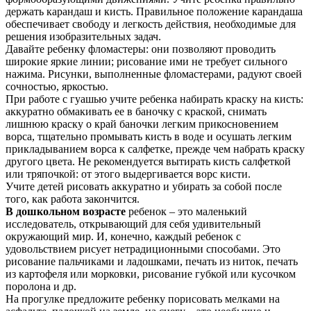
держать карандаш и кисть. Правильное положение карандаша
обеспечивает свободу и легкость действия, необходимые для
решения изобразительных задач.
Давайте ребенку фломастеры: они позволяют проводить
широкие яркие линии; рисование ими не требует сильного
нажима. Рисунки, выполненные фломастерами, радуют своей
сочностью, яркостью.
При работе с гуашью учите ребенка набирать краску на кисть:
аккуратно обмакивать ее в баночку с краской, снимать
лишнюю краску о край баночки легким прикосновением
ворса, тщательно промывать кисть в воде и осушать легким
прикладыванием ворса к салфетке, прежде чем набрать краску
другого цвета. Не рекомендуется вытирать кисть салфеткой
или тряпочкой: от этого выдергивается ворс кисти.
Учите детей рисовать аккуратно и убирать за собой после
того, как работа закончится.
В дошкольном возрасте
ребенок – это маленький
исследователь, открывающий для себя удивительный
окружающий мир. И, конечно, каждый ребенок с
удовольствием рисует нетрадиционными способами. Это
рисование пальчиками и ладошками, печать из ниток, печать
из картофеля или морковки, рисование губкой или кусочком
поролона и др.
На прогулке предложите ребенку порисовать мелками на