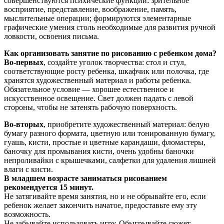
совершенствуются психические функции: зрительное
восприятие, представление, воображение, память,
мыслительные операции; формируются элементарные
графические умения столь необходимые для развития ручной
ловкости, освоения письма.
Как организовать занятие по рисованию с ребенком дома?
Во-первых
, создайте уголок творчества: стол и стул,
соответствующие росту ребенка, шкафчик или полочка, где
хранятся художественный материал и работы ребенка.
Обязательное условие — хорошее естественное и
искусственное освещение. Свет должен падать с левой
стороны, чтобы не затенять рабочую поверхность.
Во-вторых
, приобретите художественный материал: белую
бумагу разного формата, цветную или тонированную бумагу,
гуашь, кисти, простые и цветные карандаши, фломастеры,
баночку для промывания кисти, очень удобны баночки
непроливайки с крышечками, салфетки для удаления лишней
влаги с кисти.
В младшем возрасте заниматься рисованием
рекомендуется 15 минут.
Не затягивайте время занятия, но и не обрывайте его, если
ребенок желает закончить начатое, предоставьте ему эту
возможность.
Не забывайте использовать игру. Обыгрывайте сюжет