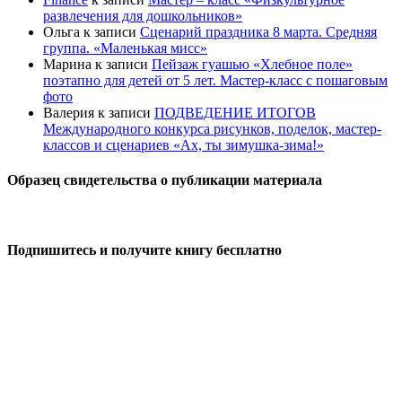
развлечения для дошкольников»
Ольга
к записи
Сценарий праздника 8 марта. Средняя
группа. «Маленькая мисс»
Марина
к записи
Пейзаж гуашью «Хлебное поле»
поэтапно для детей от 5 лет. Мастер-класс с пошаговым
фото
Валерия
к записи
ПОДВЕДЕНИЕ ИТОГОВ
Международного конкурса рисунков, поделок, мастер-
классов и сценариев «Ах, ты зимушка-зима!»
Образец свидетельства о публикации материала
Подпишитесь и получите книгу бесплатно