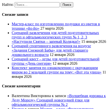
Найти:
Свежие записи
Мастер-класс по изготовлению подушки из цветов в
технике «йо-йо»
27 марта 2026
Сценарий развлечения для детей подготовительных
групп и офтальмологических групп № 1, 2, 3
«Наступили Святки – запевай Колядки!»
15 января 2026
Сценарий спортивного развлечения на воздухе
«Задания Снежной Бабы» для детей старшего
дошкольного возраста
12 января 2026
Сценарий квест – игры для детей подготовительной
группы «День снегиря»
12 января 2026
Конспект занятия по ознакомлению с окружающим
миром во 2 младшей группе на тему: «Вот эта улица»
11
января 2026
Свежие комментарии
Валентина Викторовна
к записи
«Волшебная дорожка к
Деду Морозу» Сценарий новогодней ёлки для
офтальмологической группы № 2
Finance
к записи
Мастер – класс «Физкультурное