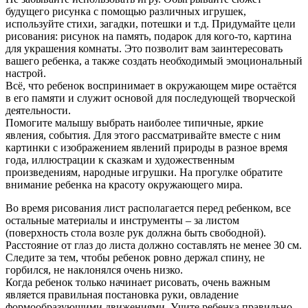
будущего рисунка с помощью различных игрушек,
используйте стихи, загадки, потешки и т.д. Придумайте цели
рисования: рисунок на память, подарок для кого-то, картина
для украшения комнаты. Это позволит вам заинтересовать
вашего ребенка, а также создать необходимый эмоциональный
настрой.
Всё, что ребенок воспринимает в окружающем мире остаётся
в его памяти и служит основой для последующей творческой
деятельности.
Помогите малышу выбрать наиболее типичные, яркие
явления, события. Для этого рассматривайте вместе с ним
картинки с изображением явлений природы в разное время
года, иллюстрации к сказкам и художественным
произведениям, народные игрушки. На прогулке обратите
внимание ребенка на красоту окружающего мира.
Во время рисования лист располагается перед ребенком, все
остальные материалы и инструменты – за листом
(поверхность стола возле рук должна быть свободной).
Расстояние от глаз до листа должно составлять не менее 30 см.
Следите за тем, чтобы ребенок ровно держал спину, не
горбился, не наклонялся очень низко.
Когда ребенок только начинает рисовать, очень важным
является правильная постановка руки, овладение
формообразующими движениями. Учите ребенка правильно