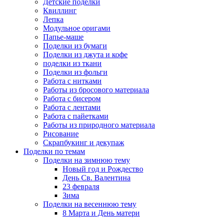
Детские поделки
Квиллинг
Лепка
Модульное оригами
Папье-маше
Поделки из бумаги
Поделки из джута и кофе
поделки из ткани
Поделки из фольги
Работа с нитками
Работы из бросового материала
Работа с бисером
Работа с лентами
Работа с пайетками
Работы из природного материала
Рисование
Скрапбукинг и декупаж
Поделки по темам
Поделки на зимнюю тему
Новый год и Рождество
День Св. Валентина
23 февраля
Зима
Поделки на весеннюю тему
8 Марта и День матери