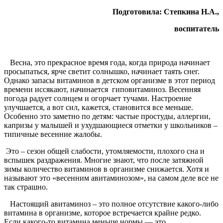
Подготовила: Степкина Н.А.,
воспитатель
Весна, это прекрасное время года, когда природа начинает
просыпаться, ярче светит солнышко, начинает таять снег.
Однако запасы витаминов в детском организме в этот период
времени иссякают, начинается гиповитаминоз. Весенняя
погода радует солнцем и огорчает тучами. Настроение
улучшается, а вот сил, кажется, становится все меньше.
Особенно это заметно по детям: частые простуды, аллергии,
капризы у малышей и ухудшающиеся отметки у школьников –
типичные весенние жалобы.
Это – сезон общей слабости, утомляемости, плохого сна и
вспышек раздражения. Многие знают, что после затяжной
зимы количество витаминов в организме снижается. Хотя и
называют это «весенним авитаминозом», на самом деле все не
так страшно.
Настоящий авитаминоз – это полное отсутствие какого-либо
витамина в организме, которое встречается крайне редко.
Если какого-то витамина меньше нормы — это