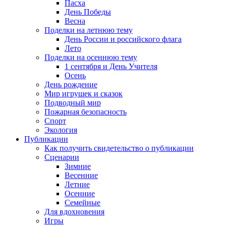
Пасха
День Победы
Весна
Поделки на летнюю тему
День России и российского флага
Лето
Поделки на осеннюю тему
1 сентября и День Учителя
Осень
День рождение
Мир игрушек и сказок
Подводный мир
Пожарная безопасность
Спорт
Экология
Публикации
Как получить свидетельство о публикации
Сценарии
Зимние
Весенние
Летние
Осенние
Семейные
Для вдохновения
Игры