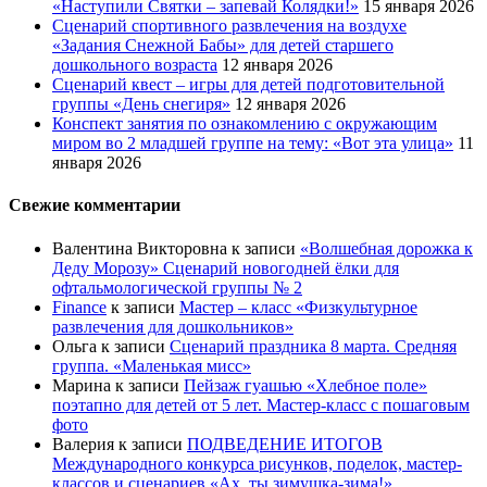
«Наступили Святки – запевай Колядки!»
15 января 2026
Сценарий спортивного развлечения на воздухе
«Задания Снежной Бабы» для детей старшего
дошкольного возраста
12 января 2026
Сценарий квест – игры для детей подготовительной
группы «День снегиря»
12 января 2026
Конспект занятия по ознакомлению с окружающим
миром во 2 младшей группе на тему: «Вот эта улица»
11
января 2026
Свежие комментарии
Валентина Викторовна
к записи
«Волшебная дорожка к
Деду Морозу» Сценарий новогодней ёлки для
офтальмологической группы № 2
Finance
к записи
Мастер – класс «Физкультурное
развлечения для дошкольников»
Ольга
к записи
Сценарий праздника 8 марта. Средняя
группа. «Маленькая мисс»
Марина
к записи
Пейзаж гуашью «Хлебное поле»
поэтапно для детей от 5 лет. Мастер-класс с пошаговым
фото
Валерия
к записи
ПОДВЕДЕНИЕ ИТОГОВ
Международного конкурса рисунков, поделок, мастер-
классов и сценариев «Ах, ты зимушка-зима!»