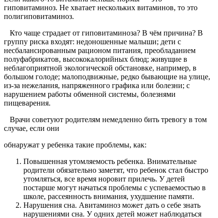
гиповитаминоз. Не хватает нескольких витаминов, то это
полигиповитаминоз.
Кто чаще страдает от гиповитаминоза? В чём причина? В
группу риска входят: недоношенные малыши; дети с
несбалансированным рационом питания, преобладанием
полуфабрикатов, высококалорийных блюд; живущие в
неблагоприятной экологической обстановке, например, в
большом голоде; малоподвижные, редко бывающие на улице,
из-за нежелания, напряженного графика или болезни; с
нарушением работы обменной системы, болезнями
пищеварения.
Врачи советуют родителям немедленно бить тревогу в том
случае, если они
обнаружат у ребенка такие проблемы, как:
Повышенная утомляемость ребенка. Внимательные
родители обязательно заметят, что ребенок стал быстро
утомляться, все время норовит прилечь. У детей
постарше могут начаться проблемы с успеваемостью в
школе, рассеянность внимания, ухудшение памяти.
Нарушения сна. Авитаминоз может дать о себе знать
нарушениями сна. У одних детей может наблюдаться