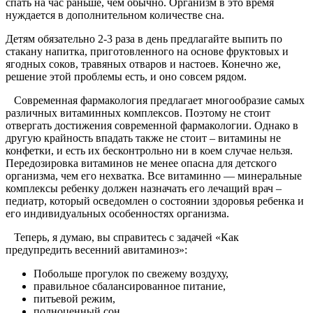
спать на час раньше, чем обычно. Организм в это время
нуждается в дополнительном количестве сна.
Детям обязательно 2-3 раза в день предлагайте выпить по
стакану напитка, приготовленного на основе фруктовых и
ягодных соков, травяных отваров и настоев. Конечно же,
решение этой проблемы есть, и оно совсем рядом.
Современная фармакология предлагает многообразие самых
различных витаминных комплексов. Поэтому не стоит
отвергать достижения современной фармакологии. Однако в
другую крайность впадать также не стоит – витамины не
конфетки, и есть их бесконтрольно ни в коем случае нельзя.
Передозировка витаминов не менее опасна для детского
организма, чем его нехватка. Все витаминно — минеральные
комплексы ребенку должен назначать его лечащий врач –
педиатр, который осведомлен о состоянии здоровья ребенка и
его индивидуальных особенностях организма.
Теперь, я думаю, вы справитесь с задачей «Как
предупредить весенний авитаминоз»:
Побольше прогулок по свежему воздуху,
правильное сбалансированное питание,
питьевой режим,
полноценный сон.