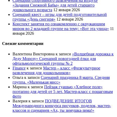
Сценарий спортивного развлечения на воздухе
«Задания Снежной Бабы» для детей старшего
дошкольного возраста
12 января 2026
Сценарий квест – игры для детей подготовительной
группы «День снегиря»
12 января 2026
Конспект занятия по ознакомлению с окружающим
миром во 2 младшей группе на тему: «Вот эта улица»
11
января 2026
Свежие комментарии
Валентина Викторовна
к записи
«Волшебная дорожка к
Деду Морозу» Сценарий новогодней ёлки для
офтальмологической группы № 2
Finance
к записи
Мастер – класс «Физкультурное
развлечения для дошкольников»
Ольга
к записи
Сценарий праздника 8 марта. Средняя
группа. «Маленькая мисс»
Марина
к записи
Пейзаж гуашью «Хлебное поле»
поэтапно для детей от 5 лет. Мастер-класс с пошаговым
фото
Валерия
к записи
ПОДВЕДЕНИЕ ИТОГОВ
Международного конкурса рисунков, поделок, мастер-
классов и сценариев «Ах, ты зимушка-зима!»