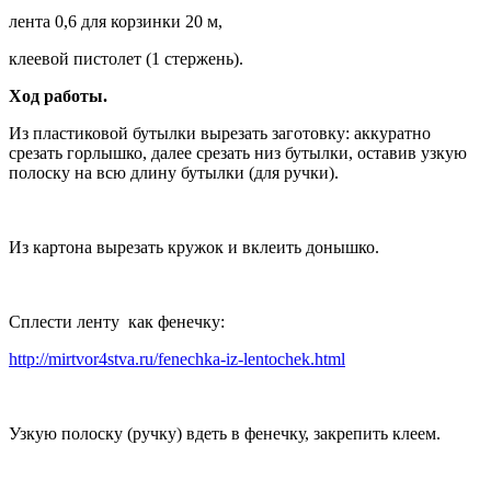
лента 0,6 для корзинки 20 м,
клеевой пистолет (1 стержень).
Ход работы.
Из пластиковой бутылки вырезать заготовку: аккуратно
срезать горлышко, далее срезать низ бутылки, оставив узкую
полоску на всю длину бутылки (для ручки).
Из картона вырезать кружок и вклеить донышко.
Сплести ленту как фенечку:
http://mirtvor4stva.ru/fenechka-iz-lentochek.html
Узкую полоску (ручку) вдеть в фенечку, закрепить клеем.