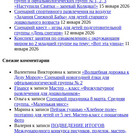
групп и офтальмологических групп № 1, 2, 3
«Наступили Святки – запевай Колядки!»
15 января 2026
Сценарий спортивного развлечения на воздухе
«Задания Снежной Бабы» для детей старшего
дошкольного возраста
12 января 2026
Сценарий квест – игры для детей подготовительной
группы «День снегиря»
12 января 2026
Конспект занятия по ознакомлению с окружающим
миром во 2 младшей группе на тему: «Вот эта улица»
11
января 2026
Свежие комментарии
Валентина Викторовна
к записи
«Волшебная дорожка к
Деду Морозу» Сценарий новогодней ёлки для
офтальмологической группы № 2
Finance
к записи
Мастер – класс «Физкультурное
развлечения для дошкольников»
Ольга
к записи
Сценарий праздника 8 марта. Средняя
группа. «Маленькая мисс»
Марина
к записи
Пейзаж гуашью «Хлебное поле»
поэтапно для детей от 5 лет. Мастер-класс с пошаговым
фото
Валерия
к записи
ПОДВЕДЕНИЕ ИТОГОВ
Международного конкурса рисунков, поделок, мастер-