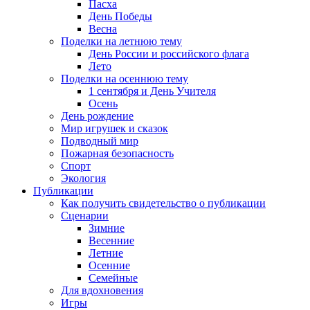
Пасха
День Победы
Весна
Поделки на летнюю тему
День России и российского флага
Лето
Поделки на осеннюю тему
1 сентября и День Учителя
Осень
День рождение
Мир игрушек и сказок
Подводный мир
Пожарная безопасность
Спорт
Экология
Публикации
Как получить свидетельство о публикации
Сценарии
Зимние
Весенние
Летние
Осенние
Семейные
Для вдохновения
Игры