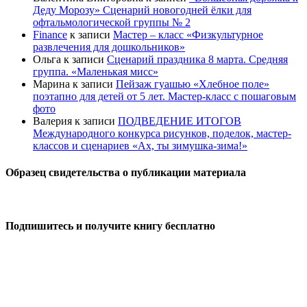
Деду Морозу» Сценарий новогодней ёлки для
офтальмологической группы № 2
Finance
к записи
Мастер – класс «Физкультурное
развлечения для дошкольников»
Ольга
к записи
Сценарий праздника 8 марта. Средняя
группа. «Маленькая мисс»
Марина
к записи
Пейзаж гуашью «Хлебное поле»
поэтапно для детей от 5 лет. Мастер-класс с пошаговым
фото
Валерия
к записи
ПОДВЕДЕНИЕ ИТОГОВ
Международного конкурса рисунков, поделок, мастер-
классов и сценариев «Ах, ты зимушка-зима!»
Образец свидетельства о публикации материала
Подпишитесь и получите книгу бесплатно