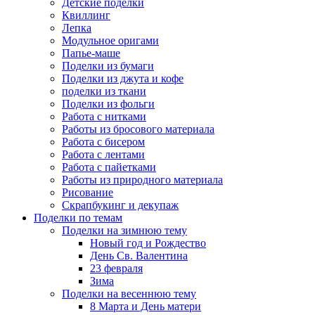
Детские поделки
Квиллинг
Лепка
Модульное оригами
Папье-маше
Поделки из бумаги
Поделки из джута и кофе
поделки из ткани
Поделки из фольги
Работа с нитками
Работы из бросового материала
Работа с бисером
Работа с лентами
Работа с пайетками
Работы из природного материала
Рисование
Скрапбукинг и декупаж
Поделки по темам
Поделки на зимнюю тему
Новый год и Рождество
День Св. Валентина
23 февраля
Зима
Поделки на весеннюю тему
8 Марта и День матери