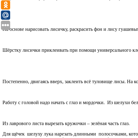
На основе нарисовать лисичку, раскрасить фон и лису гуашевы
Шёрстку лисички приклеивать при помощи универсального клея
Постепенно, двигаясь вверх, заклеить всё туловище лисы. На к
Работу с головой надо начать с глаз и мордочки. Из шелухи бел
Из лаврового листа вырезать кружочки – зелёная часть глаз.
Для щёчек шелуху лука нарезать длинными полосочками, которы