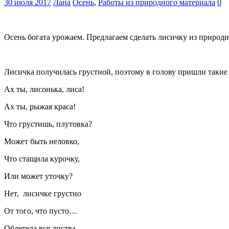
30 июля 2017
Лана
Осень
,
Работы из природного материала
0
Осень богата урожаем. Предлагаем сделать лисичку из природ
Лисичка получилась грустной, поэтому в голову пришли такие 
Ах ты, лисонька, лиса!
Ах ты, рыжая краса!
Что грустишь, плутовка?
Может быть неловко,
Что стащила курочку,
Или может уточку?
Нет, лисичке грустно
От того, что пусто…
Облетела вся листва,