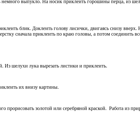
 немного выпукло. На носик приклеить горошины перца, из шелу
иклеить блик. Доклеить голову лисички, двигаясь снизу вверх.
ерстку сначала приклеить по краю головы, а потом соединить в
й. Из шелухи лука вырезать листики и приклеить.
риклеить их внизу картины.
го прорисовать золотой или серебряной краской. Работа из прир