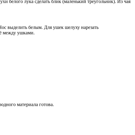
хи белого лука сделать блик (маленький треугольник). Из чая
 Нос выделить белым. Для ушек шелуху нарезать
сё между ушками.
одного материала готова.