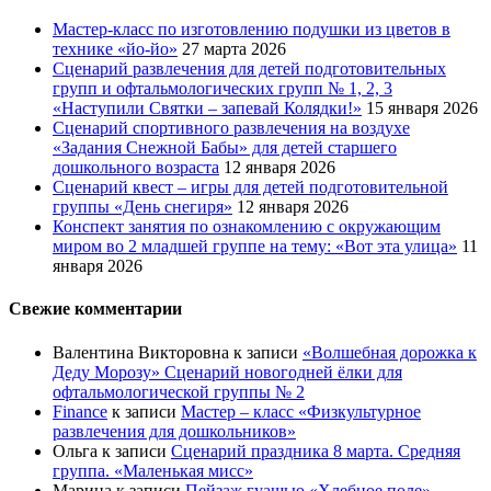
Мастер-класс по изготовлению подушки из цветов в
технике «йо-йо»
27 марта 2026
Сценарий развлечения для детей подготовительных
групп и офтальмологических групп № 1, 2, 3
«Наступили Святки – запевай Колядки!»
15 января 2026
Сценарий спортивного развлечения на воздухе
«Задания Снежной Бабы» для детей старшего
дошкольного возраста
12 января 2026
Сценарий квест – игры для детей подготовительной
группы «День снегиря»
12 января 2026
Конспект занятия по ознакомлению с окружающим
миром во 2 младшей группе на тему: «Вот эта улица»
11
января 2026
Свежие комментарии
Валентина Викторовна
к записи
«Волшебная дорожка к
Деду Морозу» Сценарий новогодней ёлки для
офтальмологической группы № 2
Finance
к записи
Мастер – класс «Физкультурное
развлечения для дошкольников»
Ольга
к записи
Сценарий праздника 8 марта. Средняя
группа. «Маленькая мисс»
Марина
к записи
Пейзаж гуашью «Хлебное поле»