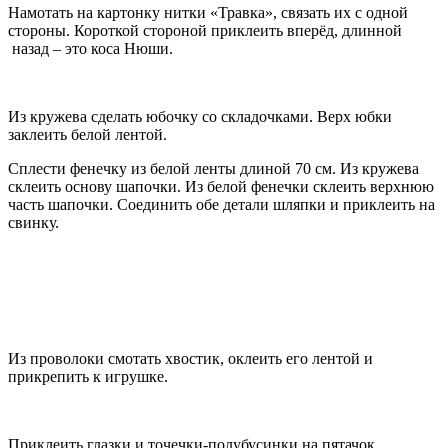
Намотать на картонку нитки «Травка», связать их с одной
стороны. Короткой стороной приклеить вперёд, длинной
назад – это коса Нюши.
Из кружева сделать юбочку со складочками. Верх юбки
заклеить белой лентой.
Сплести фенечку из белой ленты длиной 70 см. Из кружева
склеить основу шапочки. Из белой фенечки склеить верхнюю
часть шапочки. Соединить обе детали шляпки и приклеить на
свинку.
Из проволоки смотать хвостик, оклеить его лентой и
прикрепить к игрушке.
Приклеить глазки и точечки-полубусинки на пятачок.