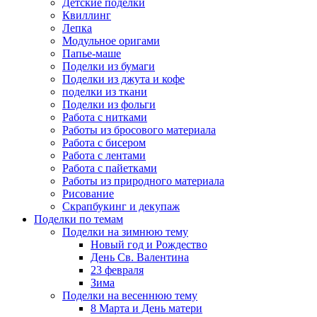
Детские поделки
Квиллинг
Лепка
Модульное оригами
Папье-маше
Поделки из бумаги
Поделки из джута и кофе
поделки из ткани
Поделки из фольги
Работа с нитками
Работы из бросового материала
Работа с бисером
Работа с лентами
Работа с пайетками
Работы из природного материала
Рисование
Скрапбукинг и декупаж
Поделки по темам
Поделки на зимнюю тему
Новый год и Рождество
День Св. Валентина
23 февраля
Зима
Поделки на весеннюю тему
8 Марта и День матери