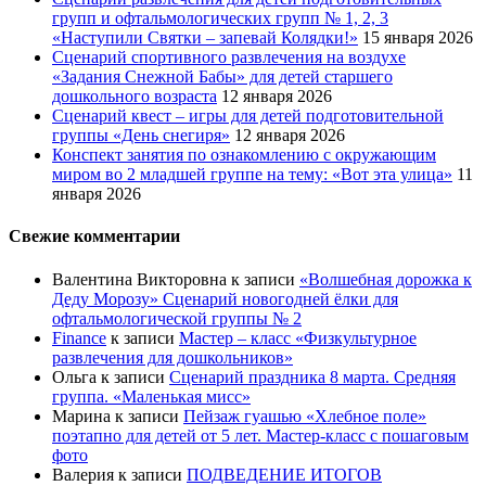
групп и офтальмологических групп № 1, 2, 3
«Наступили Святки – запевай Колядки!»
15 января 2026
Сценарий спортивного развлечения на воздухе
«Задания Снежной Бабы» для детей старшего
дошкольного возраста
12 января 2026
Сценарий квест – игры для детей подготовительной
группы «День снегиря»
12 января 2026
Конспект занятия по ознакомлению с окружающим
миром во 2 младшей группе на тему: «Вот эта улица»
11
января 2026
Свежие комментарии
Валентина Викторовна
к записи
«Волшебная дорожка к
Деду Морозу» Сценарий новогодней ёлки для
офтальмологической группы № 2
Finance
к записи
Мастер – класс «Физкультурное
развлечения для дошкольников»
Ольга
к записи
Сценарий праздника 8 марта. Средняя
группа. «Маленькая мисс»
Марина
к записи
Пейзаж гуашью «Хлебное поле»
поэтапно для детей от 5 лет. Мастер-класс с пошаговым
фото
Валерия
к записи
ПОДВЕДЕНИЕ ИТОГОВ