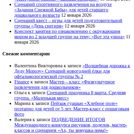
Сценарий спортивного развлечения на воздухе
«Задания Снежной Бабы» для детей старшего
дошкольного возраста
12 января 2026
Сценарий квест – игры для детей подготовительной
группы «День снегиря»
12 января 2026
Конспект занятия по ознакомлению с окружающим
миром во 2 младшей группе на тему: «Вот эта улица»
11
января 2026
Свежие комментарии
Валентина Викторовна
к записи
«Волшебная дорожка к
Деду Морозу» Сценарий новогодней ёлки для
офтальмологической группы № 2
Finance
к записи
Мастер – класс «Физкультурное
развлечения для дошкольников»
Ольга
к записи
Сценарий праздника 8 марта. Средняя
группа. «Маленькая мисс»
Марина
к записи
Пейзаж гуашью «Хлебное поле»
поэтапно для детей от 5 лет. Мастер-класс с пошаговым
фото
Валерия
к записи
ПОДВЕДЕНИЕ ИТОГОВ
Международного конкурса рисунков, поделок, мастер-
классов и сценариев «Ах, ты зимушка-зима!»