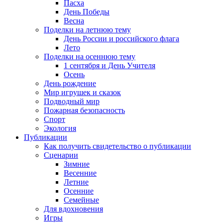
Пасха
День Победы
Весна
Поделки на летнюю тему
День России и российского флага
Лето
Поделки на осеннюю тему
1 сентября и День Учителя
Осень
День рождение
Мир игрушек и сказок
Подводный мир
Пожарная безопасность
Спорт
Экология
Публикации
Как получить свидетельство о публикации
Сценарии
Зимние
Весенние
Летние
Осенние
Семейные
Для вдохновения
Игры