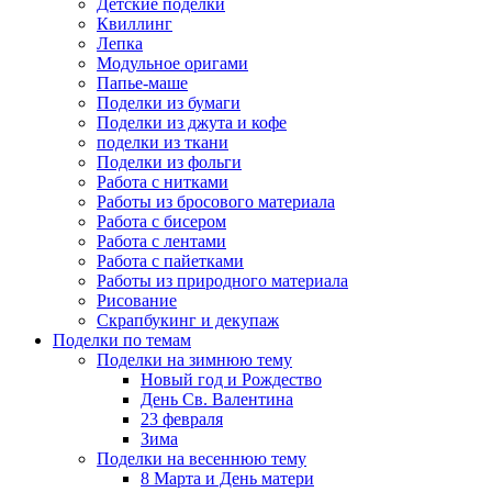
Детские поделки
Квиллинг
Лепка
Модульное оригами
Папье-маше
Поделки из бумаги
Поделки из джута и кофе
поделки из ткани
Поделки из фольги
Работа с нитками
Работы из бросового материала
Работа с бисером
Работа с лентами
Работа с пайетками
Работы из природного материала
Рисование
Скрапбукинг и декупаж
Поделки по темам
Поделки на зимнюю тему
Новый год и Рождество
День Св. Валентина
23 февраля
Зима
Поделки на весеннюю тему
8 Марта и День матери