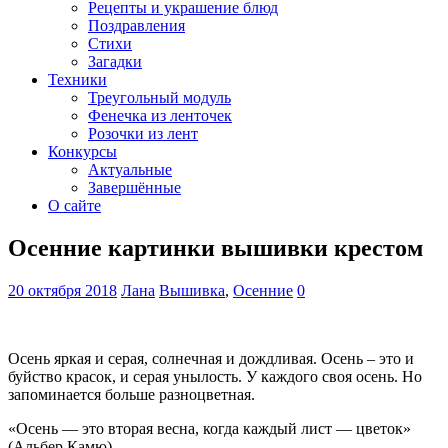
Рецепты и украшение блюд
Поздравления
Стихи
Загадки
Техники
Треугольный модуль
Фенечка из ленточек
Розочки из лент
Конкурсы
Актуальные
Завершённые
О сайте
Осенние картинки вышивки крестом
20 октября 2018
Лана
Вышивка
,
Осенние
0
Осень яркая и серая, солнечная и дождливая. Осень – это и
буйство красок, и серая унылость. У каждого своя осень. Но
запоминается больше разноцветная.
«Осень — это вторая весна, когда каждый лист — цветок»
(Альбер Камю)