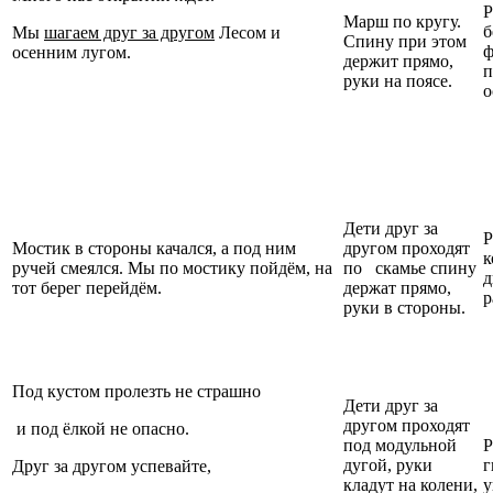
Р
Марш по кругу.
б
Мы
шагаем друг за другом
Лесом и
Спину при этом
ф
осенним лугом.
держит прямо,
п
руки на поясе.
о
Дети друг за
Р
Мостик в стороны качался, а под ним
другом проходят
к
ручей смеялся. Мы по мостику пойдём, на
по скамье спину
д
тот берег перейдём.
держат прямо,
р
руки в стороны.
Под кустом пролезть не страшно
Дети друг за
другом проходят
и под ёлкой не опасно.
под модульной
Р
дугой, руки
г
Друг за другом успевайте,
кладут на колени,
у