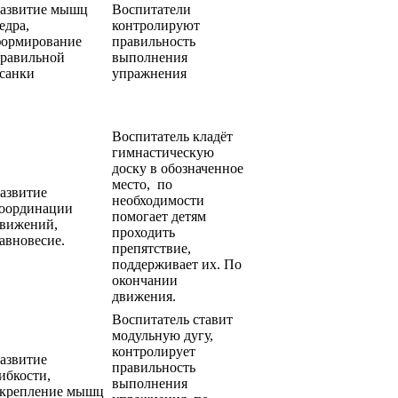
азвитие мышц
Воспитатели
едра,
контролируют
ормирование
правильность
равильной
выполнения
санки
упражнения
Воспитатель кладёт
гимнастическую
доску в обозначенное
место, по
азвитие
необходимости
оординации
помогает детям
вижений,
проходить
авновесие.
препятствие,
поддерживает их. По
окончании
движения.
Воспитатель ставит
модульную дугу,
контролирует
азвитие
правильность
ибкости,
выполнения
крепление мышц