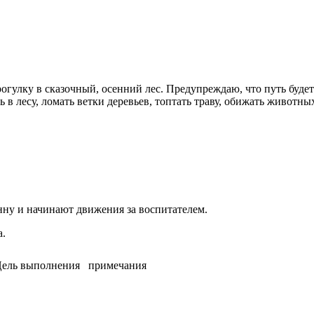
прогулку в сказочный, осенний лес. Предупреждаю, что путь бу
ть в лесу, ломать ветки деревьев, топтать траву, обижать живот
онну и начинают движения за воспитателем.
а.
ель выполнения
примечания