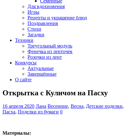
Семейные
Для вдохновения
Игры
Рецепты и украшение блюд
Поздравления
Стихи
Загадки
Техники
Треугольный модуль
Фенечка из ленточек
Розочки из лент
Конкурсы
Актуальные
Завершённые
О сайте
Открытка с Куличом на Пасху
16 апреля 2020
Лана
Весенние
,
Весна
,
Детские поделки
,
Пасха
,
Поделки из бумаги
0
Материалы: