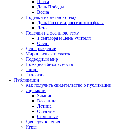
Пасха
День Победы
Весна
Поделки на летнюю тему
День России и российского флага
Лето
Поделки на осеннюю тему
1 сентября и День Учителя
Осень
День рождение
Мир игрушек и сказок
Подводный мир
Пожарная безопасность
Спорт
Экология
Публикации
Как получить свидетельство о публикации
Сценарии
Зимние
Весенние
Летние
Осенние
Семейные
Для вдохновения
Игры