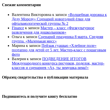
Свежие комментарии
Валентина Викторовна
к записи
«Волшебная дорожка к
Деду Морозу» Сценарий новогодней ёлки для
офтальмологической группы № 2
Finance
к записи
Мастер – класс «Физкультурное
развлечения для дошкольников»
Ольга
к записи
Сценарий праздника 8 марта. Средняя
группа. «Маленькая мисс»
Марина
к записи
Пейзаж гуашью «Хлебное поле»
поэтапно для детей от 5 лет. Мастер-класс с пошаговым
фото
Валерия
к записи
ПОДВЕДЕНИЕ ИТОГОВ
Международного конкурса рисунков, поделок, мастер-
классов и сценариев «Ах, ты зимушка-зима!»
Образец свидетельства о публикации материала
Подпишитесь и получите книгу бесплатно