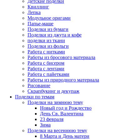
Детские поделки
Квиллинг
Лепка
Модульное оригами
Папье-маше
Поделки из бумаги
Поделки из джута и кофе
поделки из ткани
Поделки из фольги
Работа с нитками
Работы из бросового материала
Работа с бисером
Работа с лентами
Работа с пайетками
Работы из природного материала
Рисование
Скрапбукинг и декупаж
Поделки по темам
Поделки на зимнюю тему
Новый год и Рождество
День Св. Валентина
23 февраля
Зима
Поделки на весеннюю тему
8 Марта и День матери