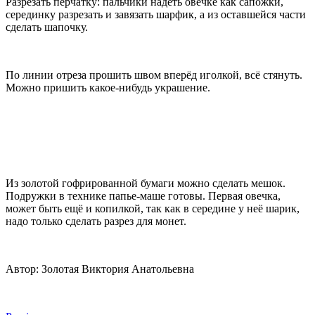
Разрезать перчатку: пальчики надеть овечке как сапожки,
серединку разрезать и завязать шарфик, а из оставшейся части
сделать шапочку.
По линии отреза прошить швом вперёд иголкой, всё стянуть.
Можно пришить какое-нибудь украшение.
Из золотой гофрированной бумаги можно сделать мешок.
Подружки в технике папье-маше готовы. Первая овечка,
может быть ещё и копилкой, так как в середине у неё шарик,
надо только сделать разрез для монет.
Автор: Золотая Виктория Анатольевна