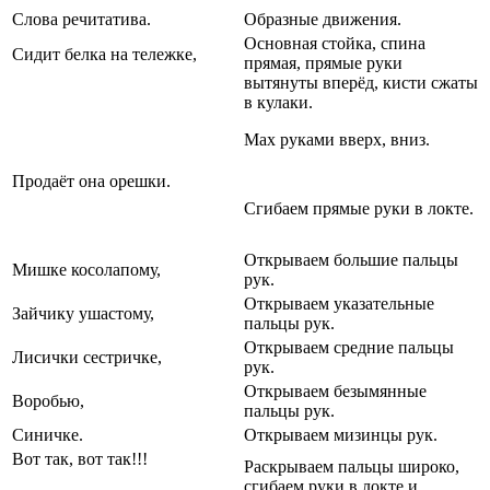
Слова речитатива.
Образные движения.
Основная стойка, спина
Сидит белка на тележке,
прямая, прямые руки
вытянуты вперёд, кисти сжаты
в кулаки.
Мах руками вверх, вниз.
Продаёт она орешки.
Сгибаем прямые руки в локте.
Открываем большие пальцы
Мишке косолапому,
рук.
Открываем указательные
Зайчику ушастому,
пальцы рук.
Открываем средние пальцы
Лисички сестричке,
рук.
Открываем безымянные
Воробью,
пальцы рук.
Синичке.
Открываем мизинцы рук.
Вот так, вот так!!!
Раскрываем пальцы широко,
сгибаем руки в локте и