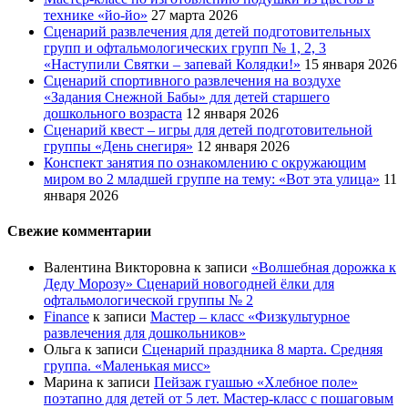
технике «йо-йо»
27 марта 2026
Сценарий развлечения для детей подготовительных
групп и офтальмологических групп № 1, 2, 3
«Наступили Святки – запевай Колядки!»
15 января 2026
Сценарий спортивного развлечения на воздухе
«Задания Снежной Бабы» для детей старшего
дошкольного возраста
12 января 2026
Сценарий квест – игры для детей подготовительной
группы «День снегиря»
12 января 2026
Конспект занятия по ознакомлению с окружающим
миром во 2 младшей группе на тему: «Вот эта улица»
11
января 2026
Свежие комментарии
Валентина Викторовна
к записи
«Волшебная дорожка к
Деду Морозу» Сценарий новогодней ёлки для
офтальмологической группы № 2
Finance
к записи
Мастер – класс «Физкультурное
развлечения для дошкольников»
Ольга
к записи
Сценарий праздника 8 марта. Средняя
группа. «Маленькая мисс»
Марина
к записи
Пейзаж гуашью «Хлебное поле»
поэтапно для детей от 5 лет. Мастер-класс с пошаговым