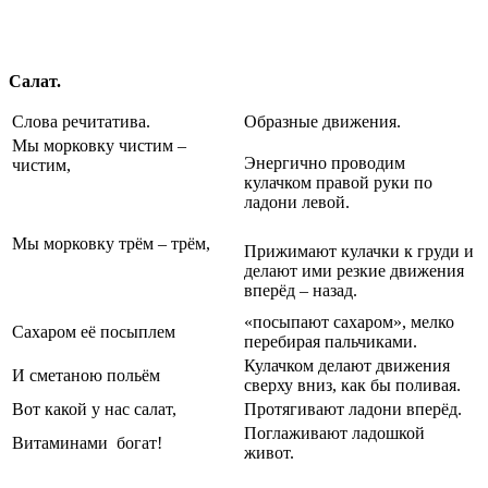
Салат.
Слова речитатива.
Образные движения.
Мы морковку чистим –
Энергично проводим
чистим,
кулачком правой руки по
ладони левой.
Мы морковку трём – трём,
Прижимают кулачки к груди и
делают ими резкие движения
вперёд – назад.
«посыпают сахаром», мелко
Сахаром её посыплем
перебирая пальчиками.
Кулачком делают движения
И сметаною польём
сверху вниз, как бы поливая.
Вот какой у нас салат,
Протягивают ладони вперёд.
Поглаживают ладошкой
Витаминами богат!
живот.