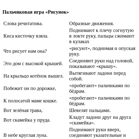
Пальчиковая игра «Рисунок»
Слова речитатива.
Образные движения.
Поднимают к плечу согнутую
Киса кисточку взяла.
в локте руку, пальцы сжимают
в кулаках
«рисуют», поднимая и опуская
Что рисует нам она?
руку.
Соединяют руки над головой,
Это дом с высокой крышей.
показывают «крышу».
Вытягивают ладони перед
На крыльцо котёнок вышел.
собой.
«пробегают» пальчиками по
Побежит он по дорожке,
бёдрам.
«пробегают» пальчиками по
К полосатой маме кошке.
бёдрам.
Вот зелёная трава,
Шевелят пальцами.
Кладут ладони друг на друга
Вот скамейка у пруда.
«скамейка».
Поднимают руки вверх,
В небе круглая луна.
соединяют указательные и