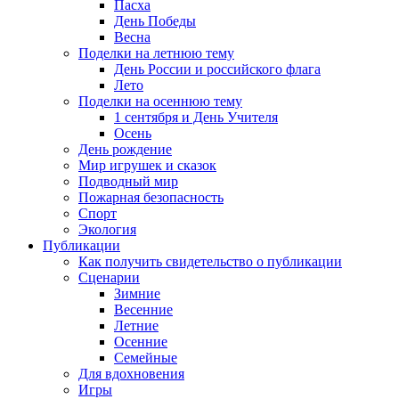
Пасха
День Победы
Весна
Поделки на летнюю тему
День России и российского флага
Лето
Поделки на осеннюю тему
1 сентября и День Учителя
Осень
День рождение
Мир игрушек и сказок
Подводный мир
Пожарная безопасность
Спорт
Экология
Публикации
Как получить свидетельство о публикации
Сценарии
Зимние
Весенние
Летние
Осенние
Семейные
Для вдохновения
Игры