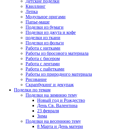
Детские поделки
Квиллинг
Лепка
Модульное оригами
Папье-маше
Поделки из бумаги
Поделки из джута и кофе
поделки из ткани
Поделки из фольги
Работа с нитками
Работы из бросового материала
Работа с бисером
Работа с лентами
Работа с пайетками
Работы из природного материала
Рисование
Скрапбукинг и декупаж
Поделки по темам
Поделки на зимнюю тему
Новый год и Рождество
День Св. Валентина
23 февраля
Зима
Поделки на весеннюю тему
8 Марта и День матери