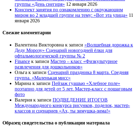
группы «День снегиря»
12 января 2026
Конспект занятия по ознакомлению с окружающим
миром во 2 младшей группе на тему: «Вот эта улица»
11
января 2026
Свежие комментарии
Валентина Викторовна
к записи
«Волшебная дорожка к
Деду Морозу» Сценарий новогодней ёлки для
офтальмологической группы № 2
Finance
к записи
Мастер – класс «Физкультурное
развлечения для дошкольников»
Ольга
к записи
Сценарий праздника 8 марта. Средняя
группа. «Маленькая мисс»
Марина
к записи
Пейзаж гуашью «Хлебное поле»
поэтапно для детей от 5 лет. Мастер-класс с пошаговым
фото
Валерия
к записи
ПОДВЕДЕНИЕ ИТОГОВ
Международного конкурса рисунков, поделок, мастер-
классов и сценариев «Ах, ты зимушка-зима!»
Образец свидетельства о публикации материала