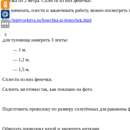
отрезка по 2 метра. Сплести из них фенечки.
Как начинать, плести и заканчивать работу, можно посмотреть з
http://mirtvor4stva.ru/fenechka-iz-lentochek.html
5
Для туловища намерить 3 ленты:
— 1 м,
— 1,2 м,
— 1,5 м.
Сплести из них фенечки.
Склеить заготовки так, как показано на фото.
Подготовить проволоку по размеру сплетённых для раковины ф
Обмотать проволоку ватой и закрепить нитками.