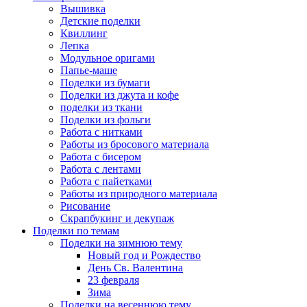
Вышивка
Детские поделки
Квиллинг
Лепка
Модульное оригами
Папье-маше
Поделки из бумаги
Поделки из джута и кофе
поделки из ткани
Поделки из фольги
Работа с нитками
Работы из бросового материала
Работа с бисером
Работа с лентами
Работа с пайетками
Работы из природного материала
Рисование
Скрапбукинг и декупаж
Поделки по темам
Поделки на зимнюю тему
Новый год и Рождество
День Св. Валентина
23 февраля
Зима
Поделки на весеннюю тему