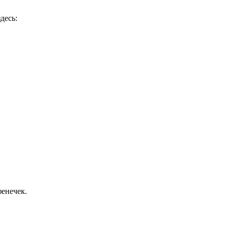
десь:
енечек.