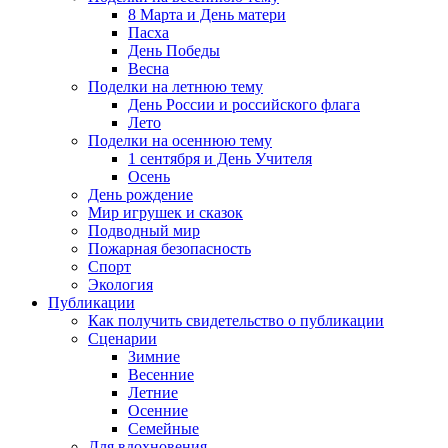
8 Марта и День матери
Пасха
День Победы
Весна
Поделки на летнюю тему
День России и российского флага
Лето
Поделки на осеннюю тему
1 сентября и День Учителя
Осень
День рождение
Мир игрушек и сказок
Подводный мир
Пожарная безопасность
Спорт
Экология
Публикации
Как получить свидетельство о публикации
Сценарии
Зимние
Весенние
Летние
Осенние
Семейные
Для вдохновения