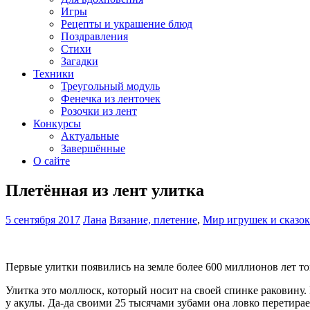
Игры
Рецепты и украшение блюд
Поздравления
Стихи
Загадки
Техники
Треугольный модуль
Фенечка из ленточек
Розочки из лент
Конкурсы
Актуальные
Завершённые
О сайте
Плетённая из лент улитка
5 сентября 2017
Лана
Вязание, плетение
,
Мир игрушек и сказок
Первые улитки появились на земле более 600 миллионов лет то
Улитка это моллюск, который носит на своей спинке раковину. В
у акулы. Да-да своими 25 тысячами зубами она ловко перетирае